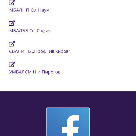
МБАЛНП Св. Наум
МБАЛББ Св. София
СБАЛИПБ „Проф. Ив.Киров”
УМБАЛСМ Н.И.Пирогов