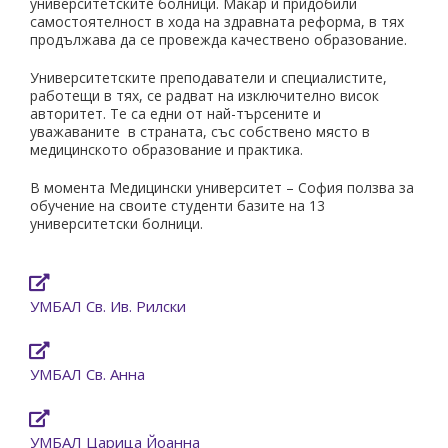
университетските болници. Макар и придобили
самостоятелност в хода на здравната реформа, в тях
продължава да се провежда качествено образование.
Университетските преподаватели и специалистите,
работещи в тях, се радват на изключително висок
авторитет. Те са едни от най-търсените и
уважаваните в страната, със собствено място в
медицинското образование и практика.
В момента Медицински университет – София ползва за
обучение на своите студенти базите на 13
университетски болници.
УМБАЛ Св. Ив. Рилски
УМБАЛ Св. Анна
УМБАЛ Царица Йоанна