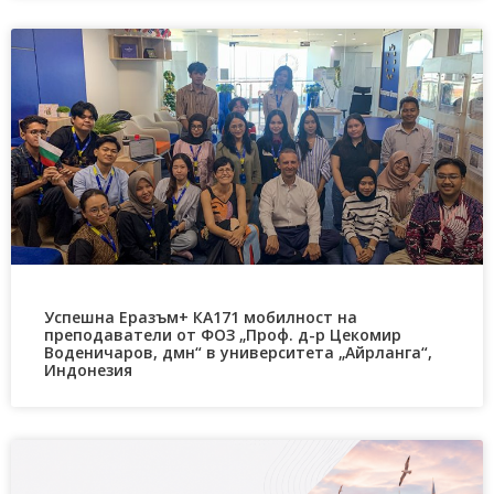
Успешна Еразъм+ КА171 мобилност на
преподаватели от ФОЗ „Проф. д-р Цекомир
Воденичаров, дмн“ в университета „Айрланга“,
Индонезия