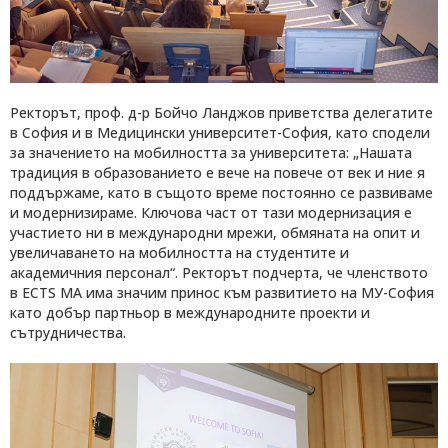
Ректорът, проф. д-р Бойчо Ланджов приветства делегатите
в София и в Медицински университет-София, като сподели
за значението на мобилността за университета: „Нашата
традиция в образованието е вече на повече от век и ние я
поддържаме, като в същото време постоянно се развиваме
и модернизираме. Ключова част от тази модернизация е
участието ни в международни мрежи, обмяната на опит и
увеличаването на мобилността на студентите и
академичния персонал“. Ректорът подчерта, че членството
в ECTS MA има значим принос към развитието на МУ-София
като добър партньор в международните проекти и
сътрудничества.