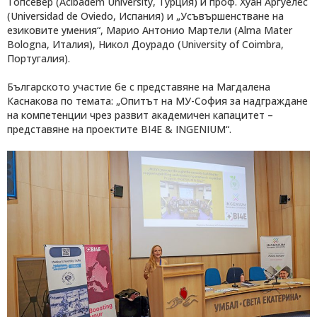
Топсевер (Acibadem University, Турция) и проф. Хуан Аргуелес
(Universidad de Oviedo, Испания) и „Усъвършенстване на
езиковите умения“, Марио Антонио Мартели (Alma Mater
Bologna, Италия), Никол Доурадо (University of Coimbra,
Португалия).
Българското участие бе с представяне на Магдалена
Каснакова по темата: „Опитът на МУ-София за надграждане
на компетенции чрез развит академичен капацитет –
представяне на проектите BI4E & INGENIUM“.