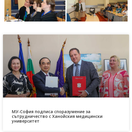
МУ-София подписа споразумение за
сътрудничество с Ханойския медицински
университет