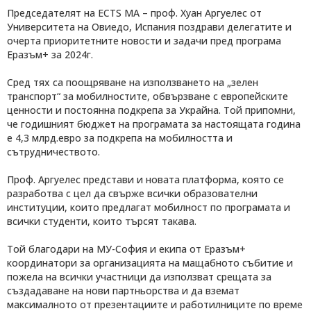
Председателят на ECTS MA – проф. Хуан Аргуелес от
Университета на Овиедо, Испания поздрави делегатите и
очерта приоритетните новости и задачи пред програма
Еразъм+ за 2024г.
Сред тях са поощряване на използването на „зелен
транспорт“ за мобилностите, обвързване с европейските
ценности и постоянна подкрепа за Украйна. Той припомни,
че годишният бюджет на програмата за настоящата година
е 4,3 млрд.евро за подкрепа на мобилността и
сътрудничеството.
Проф. Аргуелес представи и новата платформа, която се
разработва с цел да свърже всички образователни
институции, които предлагат мобилност по програмата и
всички студенти, които търсят такава.
Той благодари на МУ-София и екипа от Еразъм+
координатори за организацията на мащабното събитие и
пожела на всички участници да използват срещата за
създадаване на нови партньорства и да вземат
максималното от презентациите и работилниците по време