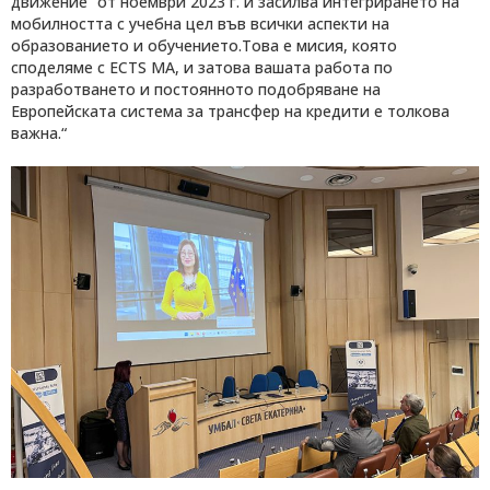
движение“ от ноември 2023 г. и засилва интегрирането на
мобилността с учебна цел във всички аспекти на
образованието и обучението.Това е мисия, която
споделяме с ECTS MA, и затова вашата работа по
разработването и постоянното подобряване на
Eвропейската система за трансфер на кредити е толкова
важна.“