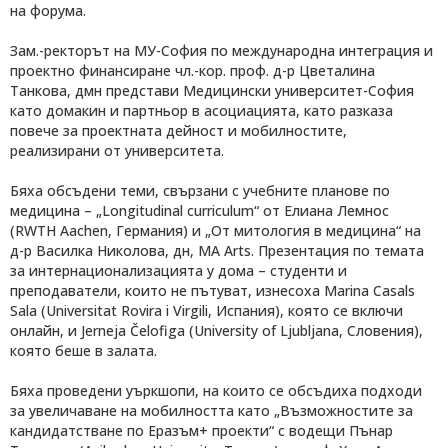
на форума.
Зам.-ректорът на МУ-София по международна интеграция и
проектно финансиране чл.-кор. проф. д-р Цветалина
Танкова, дмн представи Медицински университет-София
като домакин и партньор в асоциацията, като разказа
повече за проектната дейност и мобилностите,
реализирани от университета.
Бяха обсъдени теми, свързани с учебните планове по
медицина – „Longitudinal curriculum“ от Елиана Лемнос
(RWTH Aachen, Германия) и „От митология в медицина“ на
д-р Василка Николова, дн, MA Arts. Презентация по темата
за интернационализацията у дома – студенти и
преподаватели, които не пътуват, изнесоха Marina Casals
Sala (Universitat Rovira i Virgili, Испания), която се включи
онлайн, и Jerneja Čelofiga (University of Ljubljana, Словения),
която беше в залата.
Бяха проведени уъркшопи, на които се обсъдиха подходи
за увеличаване на мобилността като „Възможностите за
кандидатстване по Еразъм+ проекти“ с водещи Пънар