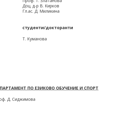
Проф. Т. Златанова
Доц. д-р В. Кирков
Гл.ас. Д. Миликина
студенти/докторанти
Т. Куманова
ПАРТАМЕНТ ПО ЕЗИКОВО ОБУЧЕНИЕ И СПОРТ
оф. Д. Сиджимова