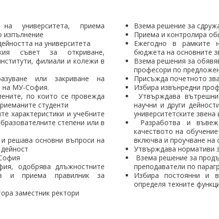
 на университета, приема
Взема решение за сдружа
о изпълнение
Приема и контролира о
дейността на университета
Ежегодно в рамките 
кия съвет за откриване,
бюджета на основните з
институти, филиали и колежи в
Взема решения за обявяв
професори по предложен
азуване или закриване на
Присъжда почетното зва
а на МУ-София.
Избира извънредни проф
пените, по които се провежда
Утвърждава вътрешни 
ДЕОС
приеманите студенти
научни и други дейност
СОССБОС
те характеристики и учебните
университетските звена 
Развойно-
образователните степени или в
Разработва и въвежд
техническа
качеството на обучение
база
 и решава основни въпроси на
включва и проучване на
Почивна
 дейност
Утвърждава нормативи з
база-Китен
-София
Взема решение за продъ
фия, одобрява длъжностните
преподаватели по параг
ав и приема правилник за
Избира постоянни и в
определя техните функци
тора заместник ректори