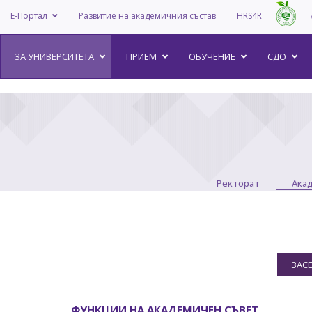
Е-Портал
Развитие на академичния състав
HRS4R
–
ЗА УНИВEРСИТЕТА
ПРИЕМ
ОБУЧЕНИЕ
СДО
Ректорат
Ака
ЗАС
ФУНКЦИИ НА АКАДЕМИЧЕН СЪВЕТ