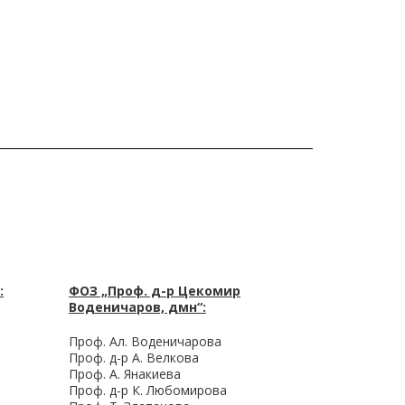
:
ФОЗ „Проф. д-р Цекомир
Воденичаров, дмн“:
Проф. Ал. Воденичарова
Проф. д-р А. Велкова
Проф. А. Янакиева
Проф. д-р К. Любомирова