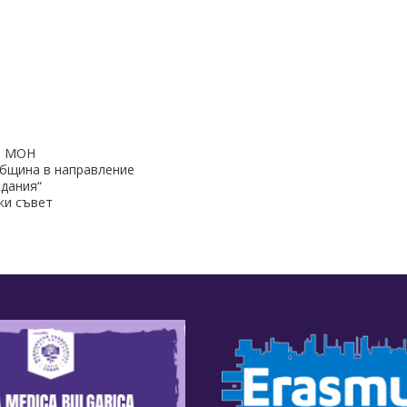
, МОН
бщина в направление
ждания“
ки съвет