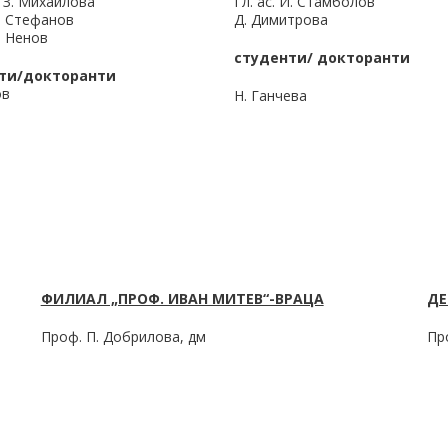
р З. Михайлова
Гл. ас. И. Стамболов
Л. Стефанов
Д. Димитрова
С. Ненов
студенти/ докторанти
ти/докторанти
ов
Н. Ганчева
ФИЛИАЛ „ПРОФ. ИВАН МИТЕВ“-ВРАЦА
ДЕ
Проф. П. Добрилова, дм
Пр