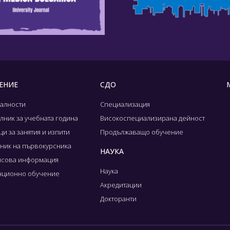
ЕНИЕ
СДО
алности
Специализация
лник за учебната година
Високоспециализирана дейност
и за занятия и изпити
Продължаващо обучение
ник на първокурсника
НАУКА
сова информация
Наука
нционно обучение
Акредитации
Докторанти