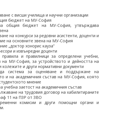
ване с висши училища и научни организации
бщия бюджет на МУ-София
на общия бюджет на МУ-София, утвърждава
вена
ане на конкурси за редовни асистенти, доценти и
ие на основните звена на МУ-София
ние „доктор хонорис кауза”
есори и извънредни доценти
правила и правилници за определени учебни,
и на МУ-София, за устройството и дейността на
и колежите и други нормативни документи
а система за оценяване и поддържане на
то и на академичния състав на МУ-София, която
 студентското мнение
а учебна заетост на академичния състав
лжаване на трудовия договор на хабилитираните
раф 11 на ПЗР от ЗВО
ременни комисии и други помощни органи и
и.