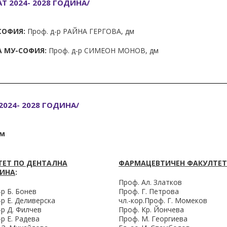
 2024- 2028 ГОДИНА/
СОФИЯ:
Проф. д-р РАЙНА ГЕРГОВА, дм
А МУ-СОФИЯ:
Проф. д-р СИМЕОН МОНОВ, дм
024- 2028 ГОДИНА/
дм
ТЕТ ПО ДЕНТАЛНА
ФАРМАЦЕВТИЧЕН ФАКУЛТЕТ
ИНА
:
Проф. Ал. Златков
-р Б. Бонев
Проф. Г. Петрова
-р Е. Деливерска
чл.-кор.Проф. Г. Момеков
-р Д. Филчев
Проф. Кр. Йончева
-р Е. Радева
Проф. М. Георгиева