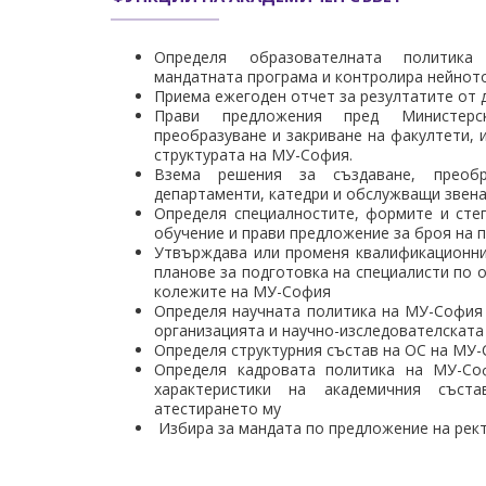
Определя образователната политика
мандатната програма и контролира нейнот
Приема ежегоден отчет за резултатите от 
Прави предложения пред Министерс
преобразуване и закриване на факултети, 
структурата на МУ-София.
Взема решения за създаване, преобр
департаменти, катедри и обслужващи звен
Определя специалностите, формите и сте
Медицински факултет
обучение и прави предложение за броя на 
Факултет по дентална медицина
Утвърждава или променя квалификационни
Фармацевтичен факултет
Факултет по обществено здраве
планове за подготовка на специалисти по 
Филиал „Проф. д-р Ив. Митев” –
колежите на МУ-София
Враца
Определя научната политика на МУ-София
Медицински колеж – София
организацията и научно-изследователската
Научно-изследователски институт
Определя структурния състав на ОС на МУ
Определя кадровата политика на МУ-Со
характеристики на академичния съст
атестирането му
Избира за мандата по предложение на рек