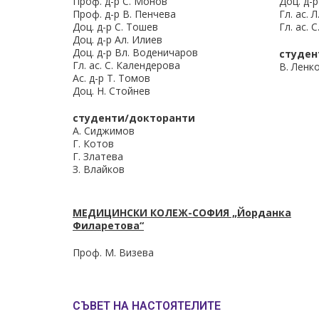
Проф. д-р С. Монов
Доц. д-
Проф. д-р В. Пенчева
Гл. ас. 
Доц. д-р С. Тошев
Гл. ас. 
Доц. д-р Ал. Илиев
Доц. д-р Вл. Воденичаров
студен
Гл. ас. С. Календерова
В. Ленк
Ас. д-р Т. Томов
Доц. Н. Стойнев
студенти/докторанти
А. Сиджимов
Г. Котов
Г. Златева
З. Влайков
МЕДИЦИНСКИ КОЛЕЖ-СОФИЯ „Йорданка
Филаретова“
Проф. М. Визева
СЪВЕТ НА НАСТОЯТЕЛИТЕ