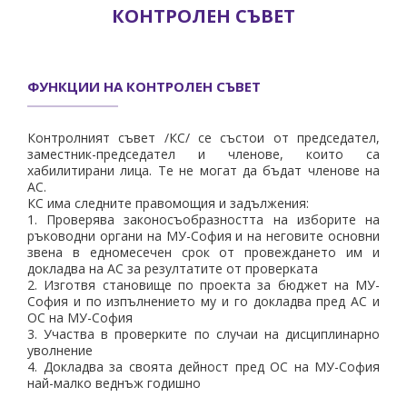
КОНТРОЛЕН СЪВЕТ
ФУНКЦИИ НА КОНТРОЛЕН СЪВЕТ
Контролният съвет /КС/ се състои от председател,
заместник-председател и членове, които са
хабилитирани лица. Те не могат да бъдат членове на
АС.
КС има следните правомощия и задължения:
1. Проверява законосъобразността на изборите на
ръководни органи на МУ-София и на неговите основни
звена в едномесечен срок от провеждането им и
докладва на АС за резултатите от проверката
2. Изготвя становище по проекта за бюджет на МУ-
София и по изпълнението му и го докладва пред АС и
ОС на МУ-София
3. Участва в проверките по случаи на дисциплинарно
уволнение
4. Докладва за своята дейност пред ОС на МУ-София
най-малко веднъж годишно