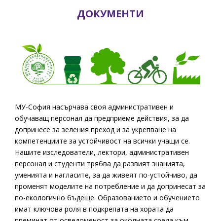
ДОКУМЕНТИ
МУ-София насърчава своя административен и
обучаващ персонал да предприеме действия, за да
допринесе за зеления преход и за укрепване на
компетенциите за устойчивост на всички учащи се.
Нашите изследователи, лектори, административен
персонал и студенти трябва да развият знанията,
уменията и нагласите, за да живеят по-устойчиво, да
променят моделите на потребление и да допринесат за
по-екологично бъдеще. Образованието и обучението
имат ключова роля в подкрепата на хората да
преминат от осведоменост за околната среда към