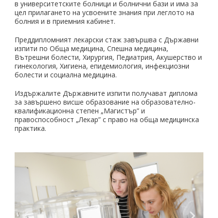
в университетските болници и болнични бази и има за
цел прилагането на усвоените знания при леглото на
болния и в приемния кабинет.
Преддипломният лекарски стаж завършва с Държавни
изпити по Обща медицина, Спешна медицина,
Вътрешни болести, Хирургия, Педиатрия, Акушерство и
гинекология, Хигиена, епидемиология, инфекциозни
болести и социална медицина.
Издържалите Държавните изпити получават диплома
за завършено висше образование на образователно-
квалификационна степен „Магистър” и
правоспособност „Лекар” с право на обща медицинска
практика.