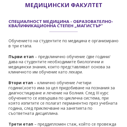
МЕДИЦИНСКИ ФАКУЛТЕТ
СПЕЦИАЛНОСТ МЕДИЦИНА - ОБРАЗОВАТЕЛНО-
КВАЛИФИКАЦИОННА СТЕПЕН „МАГИСТЪР”
Обучението на студентите по медицина е организирано
в три етапа.
Първи етап
– предклинично обучение /две години/
дава на студентите необходимите биологични и
медицински знания, които представляват основа за
клиничното им обучение като лекари.
Втори етап
– клинично обучение /четири
години/,което има за цел придобиване на познания за
диагностициране и лечение на болния. След ІІІ курс
обучението се извършва по циклична система, при
която изпитите се полагат перманентно през учебната
година, след приключване на занятията по
съответната дисциплина.
Трети етап
– преддипломен стаж, който се провежда