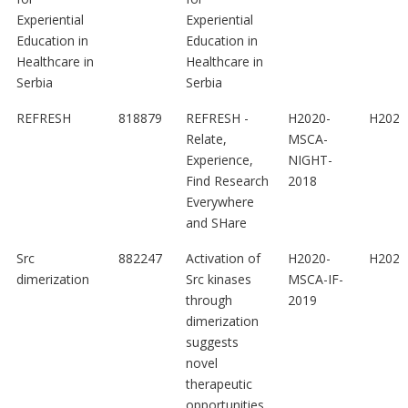
Experiential
Experiential
Education in
Education in
Healthcare in
Healthcare in
Serbia
Serbia
REFRESH
818879
REFRESH -
H2020-
H2020
Relate,
MSCA-
Experience,
NIGHT-
Find Research
2018
Everywhere
and SHare
Src
882247
Activation of
H2020-
H2020
dimerization
Src kinases
MSCA-IF-
through
2019
dimerization
suggests
novel
therapeutic
opportunities