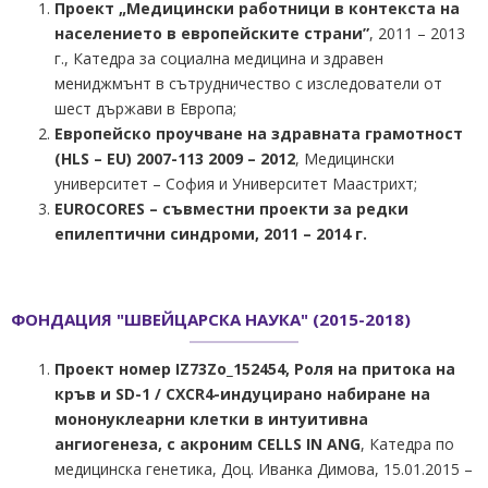
Проект „Медицински работници в контекста на
населението в европейските страни”
, 2011 – 2013
г., Катедра за социална медицина и здравен
мениджмънт в сътрудничество с изследователи от
шест държави в Европа;
Европейско проучване на здравната грамотност
(HLS – EU) 2007-113 2009 – 2012
, Медицински
университет – София и Университет Маастрихт;
EUROCORES – съвместни проекти за редки
епилептични синдроми, 2011 – 2014 г.
ФОНДАЦИЯ "ШВЕЙЦАРСКА НАУКА" (2015-2018)
Проект номер IZ73Zo_152454, Роля на притока на
кръв и SD-1 / CXCR4-индуцирано набиране на
мононуклеарни клетки в интуитивна
ангиогенеза, с акроним CELLS IN ANG
, Катедра по
медицинска генетика, Доц. Иванка Димова, 15.01.2015 –