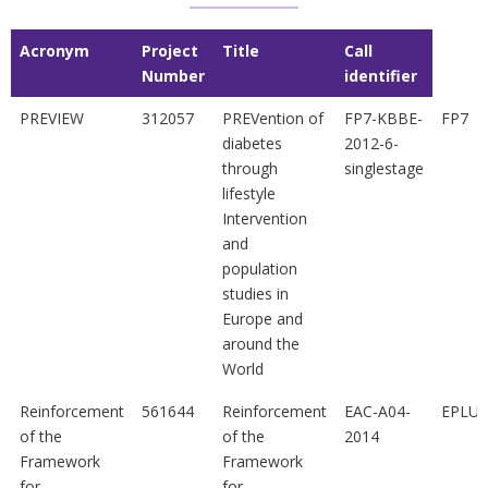
Acronym
Project
Title
Call
Number
identifier
Acronym
Project
Title
Call
PREVIEW
312057
PREVention of
FP7-KBBE-
FP7
Number
identifier
diabetes
2012-6-
through
singlestage
lifestyle
Intervention
and
population
studies in
Europe and
around the
World
Reinforcement
561644
Reinforcement
EAC-A04-
EPLUS
of the
of the
2014
Framework
Framework
for
for