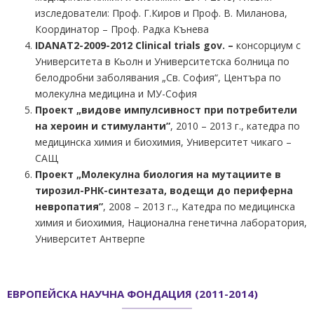
изследователи: Проф. Г.Киров и Проф. В. Миланова,
Координатор – Проф. Радка Кънева
IDANAT2-2009-2012 Clinical trials gov. –
консорциум с
Университета в Кьолн и Университетска болница по
белодробни заболявания „Св. София“, Центъра по
молекулна медицина и МУ-София
Проект „видове импулсивност при потребители
на хероин и стимуланти”
, 2010 – 2013 г., катедра по
медицинска химия и биохимия, Университет чикаго –
САЩ
Проект „Молекулна биология на мутациите в
тирозил-РНК-синтезата, водещи до периферна
невропатия”
, 2008 – 2013 г.., Катедра по медицинска
химия и биохимия, Национална генетична лаборатория,
Университет Антверпе
ЕВРОПЕЙСКА НАУЧНА ФОНДАЦИЯ (2011-2014)