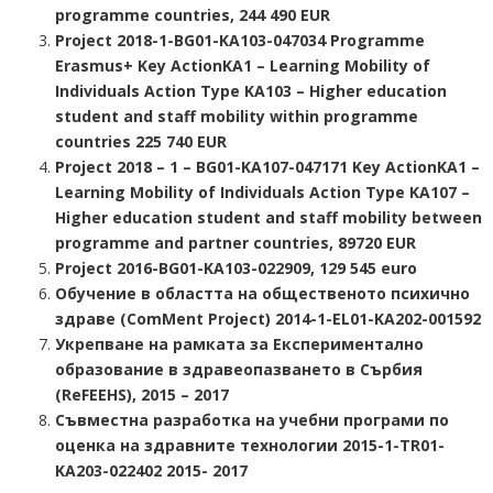
programme countries, 244 490 EUR
Project 2018-1-BG01-KA103-047034 Programme
Erasmus+ Key ActionKA1 – Learning Mobility of
Individuals Action Type KA103 – Higher education
student and staff mobility within programme
countries 225 740 EUR
Project 2018 – 1 – BG01-KA107-047171 Key ActionKA1 –
Learning Mobility of Individuals Action Type KA107 –
Higher education student and staff mobility between
programme and partner countries, 89720 EUR
Project 2016-BG01-KA103-022909, 129 545 euro
Обучение в областта на общественото психично
здраве (ComMent Project) 2014-1-EL01-KA202-001592
Укрепване на рамката за Експериментално
образование в здравеопазването в Сърбия
(ReFEEHS), 2015 – 2017
Съвместна разработка на учебни програми по
оценка на здравните технологии 2015-1-TR01-
KA203-022402 2015- 2017