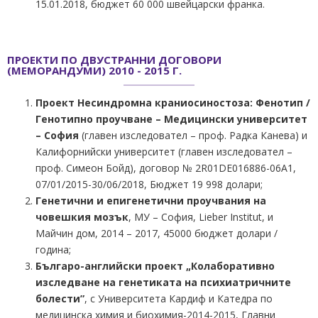
15.01.2018, бюджет 60 000 швейцарски франка.
ПРОЕКТИ ПО ДВУСТРАННИ ДОГОВОРИ
(МЕМОРАНДУМИ) 2010 - 2015 Г.
Проект Несиндромна краниосиностоза: Фенотип /
Генотипно проучване – Медицински университет
– София
(главен изследовател – проф. Радка Канева) и
Калифорнийски университет (главен изследовател –
проф. Симеон Бойд), договор № 2R01DE016886-06A1,
07/01/2015-30/06/2018, Бюджет 19 998 долари;
Генетични и епигенетични проучвания на
човешкия мозък
, МУ – София, Lieber Institut, и
Майчин дом, 2014 – 2017, 45000 бюджет долари /
година;
Българо-английски проект „Колаборативно
изследване на генетиката на психиатричните
болести”
, с Университета Кардиф и Катедра по
медицинска химия и биохимия-2014-2015, Главни