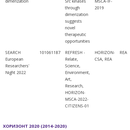
dimerization
Src kinases
MSCA-IF-
through
2019
dimerization
suggests
novel
therapeutic
opportunities
SEARCH
101061187
REFRESH -
HORIZON-
REA
European
Relate,
CSA, REA
Researchers'
Science,
Night 2022
Environment,
Art,
Research,
HORIZON-
MSCA-2022-
CITIZENS-01
ХОРИЗОНТ 2020 (2014-2020)