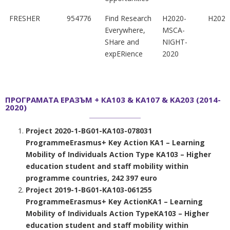
FRESHER
954776
Find Research
H2020-
H2020
Everywhere,
MSCA-
SHare and
NIGHT-
expERience
2020
ПРОГРАМАТА ЕРАЗЪМ + КА103 & KA107 & KA203 (2014-
2020)
Project 2020-1-BG01-KA103-078031
ProgrammeErasmus+ Key Action KA1 – Learning
Mobility of Individuals Action Type KA103 – Higher
education student and staff mobility within
programme countries, 242 397 euro
Project 2019-1-BG01-KA103-061255
ProgrammeErasmus+ Key ActionKA1 – Learning
Mobility of Individuals Action TypeKA103 – Higher
education student and staff mobility within