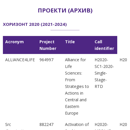
ПРОЕКТИ (АРХИВ)
ХОРИЗОНТ 2020 (2021-2024)
Acronym
Project
Title
Call
Number
identifier
Acronym
Project
Title
Call
ALLIANCE4LIFE
964997
Alliance for
H2020-
H202
Number
identifier
Life
SC1-2020-
Sciences:
Single-
From
Stage-
Strategies to
RTD
Actions in
Central and
Eastern
Europe
Src
882247
Activation of
H2020-
H202