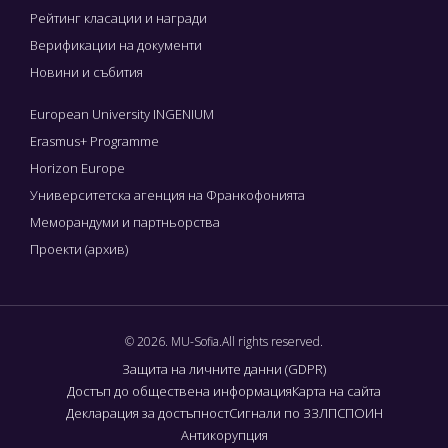
Рейтинг класации и награди
Верификации на документи
Новини и събития
European University INGENIUM
Erasmus+ Programme
Horizon Europe
Университетска агенция на Франкофонията
Меморандуми и партньорства
Проекти (архив)
© 2026. MU-Sofia.All rights reserved.
Защита на личните данни (GDPR)
Достъп до обществена информация
Карта на сайта
Декларация за достъпност
Сигнали по ЗЗЛПСПОИН
Антикорупция