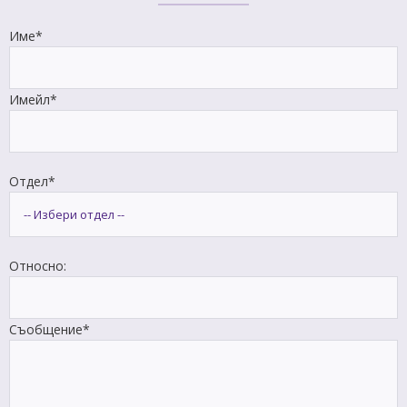
Име*
Имейл*
Отдел*
Относно:
Съобщение*