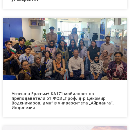
Успешна Еразъм+ КА171 мобилност на
преподаватели от ФОЗ „Проф. д-р Цекомир
Воденичаров, дмн“ в университета „Айрланга“,
Индонезия