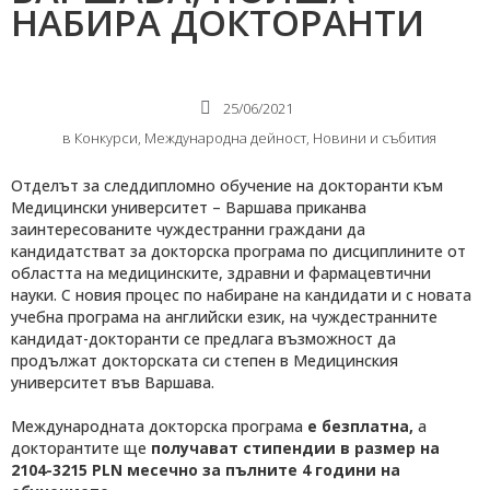
НАБИРА ДОКТОРАНТИ
25/06/2021
в
Конкурси
,
Международнa дейност
,
Новини и събития
Отделът за следдипломно обучение на докторанти към
Медицински университет – Варшава приканва
заинтересованите чуждестранни граждани да
кандидатстват за докторска програма по дисциплините от
областта на медицинските, здравни и фармацевтични
науки. С новия процес по набиране на кандидати и с новата
учебна програма на английски език, на чуждестранните
кандидат-докторанти се предлага възможност да
продължат докторската си степен в Медицинския
университет във Варшава.
Международната докторска програма
е безплатна,
а
докторантите ще
получават стипендии в размер на
2104-3215 PLN месечно за пълните 4 години на