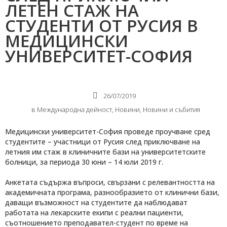
ЛЕТЕН СТАЖ НА
СТУДЕНТИ ОТ РУСИЯ В
МЕДИЦИНСКИ
УНИВЕРСИТЕТ-СОФИЯ
26/07/2019
в
Международнa дейност
,
Новини
,
Новини и събития
Медицински университет-София проведе проучване сред
студентите – участници от Русия след приключване на
летния им стаж в клиничните бази на университетските
болници, за периода 30 юни – 14 юли 2019 г.
Анкетата съдържа въпроси, свързани с релевантността на
академичната програма, разнообразието от клинични бази,
даващи възможност на студентите да наблюдават
работата на лекарските екипи с реални пациенти,
съотношението преподавател-студент по време на