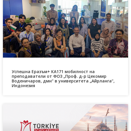
Успешна Еразъм+ КА171 мобилност на
преподаватели от ФОЗ „Проф. д-р Цекомир
Воденичаров, дмн“ в университета „Айрланга“,
Индонезия