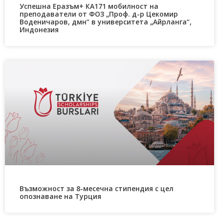
Успешна Еразъм+ КА171 мобилност на
преподаватели от ФОЗ „Проф. д-р Цекомир
Воденичаров, дмн“ в университета „Айрланга“,
Индонезия
Възможност за 8-месечна стипендия с цел
опознаване на Турция