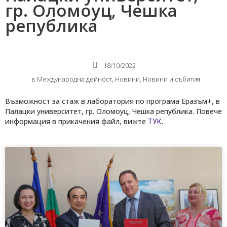
гр. Оломоуц, Чешка
република
18/10/2022
в
Международнa дейност
,
Новини
,
Новини и събития
Възможност за стаж в лаборатория по програма Еразъм+, в
Палацки университет, гр. Оломоуц, Чешка република. Повече
информация в прикачения файл, вижте
.
ТУК