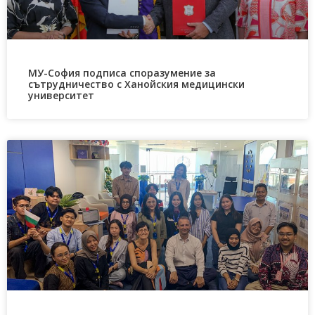
МУ-София подписа споразумение за
сътрудничество с Ханойския медицински
университет