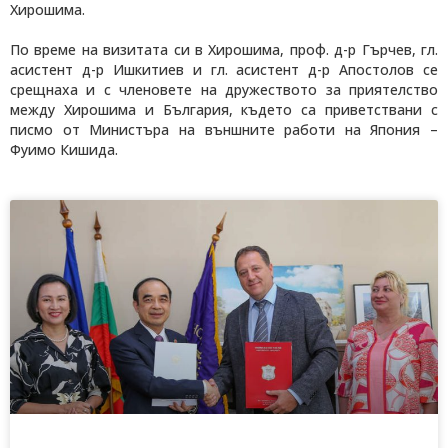
Хирошима.
По време на визитата си в Хирошима, проф. д-р Гърчев, гл.
асистент д-р Ишкитиев и гл. асистент д-р Апостолов се
срещнаха и с членовете на дружеството за приятелство
между Хирошима и България, където са приветствани с
писмо от Министъра на външните работи на Япония –
Фуимо Кишида.