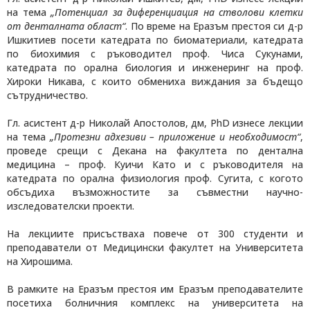
на тема
„Потенциал за диференциация на стволови клетки
от денталната област“
. По време на Еразъм престоя си д-р
Ишкитиев посети катедрата по биоматериали, катедрата
по биохимия с ръководител проф. Чиса Сукунами,
катедрата по орална биология и инженеринг на проф.
Хироки Никава, с които обмениха виждания за бъдещо
сътрудничество.
Гл. асистент д-р Николай Апостолов, дм,
PhD
изнесе лекции
на тема
„Протезни адхезиви – приложение и необходимост“
,
проведе срещи с Декана на факултета по дентална
медицина – проф. Куичи Като и с ръководителя на
катедрата по орална физиология проф. Сугита, с когото
обсъдиха възможностите за съвместни научно-
изследователски проекти.
На лекциите присъстваха повече от
300
студенти и
преподаватели от Медицински факултет на Университета
на Хирошима.
В рамките на Еразъм престоя им Еразъм преподавателите
посетиха болничния комплекс на университета на