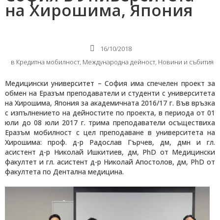
на Хирошима, Япония
16/10/2018
в
Кредитна мобилност
,
Международнa дейност
,
Новини и събития
Медицински университет – София има спечелен проект за
обмен на Еразъм преподаватели и студенти с университета
на Хирошима, Япония за академичната 2016/17 г. Във връзка
с изпълнението на дейностите по проекта, в периода от
01
юли до 08 юли 2017 г. трима преподаватели осъществиха
Еразъм мобилност с цел преподаване в университета на
Хирошима: проф. д-р Радослав Гърчев, дм, дмн и гл.
асистент д-р Николай Ишкитиев, дм,
PhD
от Медицински
факултет и гл. асистент д-р Николай Апостолов, дм,
PhD
от
факултета по Дентална медицина.