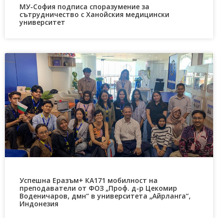
МУ-София подписа споразумение за
сътрудничество с Ханойския медицински
университет
Успешна Еразъм+ КА171 мобилност на
преподаватели от ФОЗ „Проф. д-р Цекомир
Воденичаров, дмн“ в университета „Айрланга“,
Индонезия