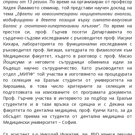
страни от 13 регион.
По време на организиран от професор
Хидея Йамамото семинар, той представи научен доклад на
тема
„Ефекти на новосинтезирани ноцицентинови аналози,
модифицирани в девета позиция върху симпато-вагусовия
баланс у спонтанно-хипертензивни плъхове“.
По време на
престоя си, проф. Гърчев посети Департамента по
сърдечно-съдови изследвания с ръководител проф. Иасуки
Кихара, лабораторията по функционални изследвания с
ръководител проф. Хигаши, катедрата по физиология към
Медицински факултет, където в разговор с проф. Масао
Йоцисуми и неговите сътрудници обмениха идеи за
бъдещо научно сътрудничество. Като ръководител на
отдел „МИПФ“ той участва в изготвянето на процедурата
по селекция на Еразъм студенти от университета на
Хирошима, в това число критериите за селекция и
подготовката на изискваните от програмата документи.
Проф. Гърчев участва в интервюто за подбор на Еразъм
студентите и в тази връзка се срещна и с Декана на
факултета по дентална медицина, проф. Куичи Като, за да
обсъдят приема на студенти от дентална медицина от
Медицински университет – София.
Гл. асистент д-р Николай Ишкитев, дм,
PhD
изнесе лекции