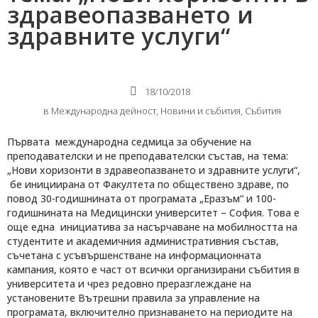
здравеопазването и
здравните услуги“
18/10/2018
в
Международнa дейност
,
Новини и събития
,
Събития
Първата международна седмица за обучение на
преподавателски и не преподавателски състав, на тема:
„Нови хоризонти в здравеопазването и здравните услуги“,
бе инициирана от Факултета по обществено здраве, по
повод 30-годишнината от програмата „Еразъм“ и 100-
годишнината на Медицински университет – София. Това е
още една инициатива за насърчаване на мобилността на
студентите и академичния административния състав,
съчетана с усъвършенстване на информационната
кампания, която е част от всички организирани събития в
университета и чрез редовно преразглеждане на
установените Вътрешни правила за управление на
програмата, включително признаването на периодите на