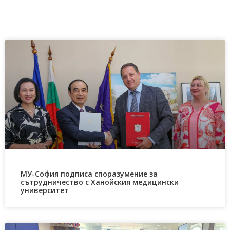
МУ-София подписа споразумение за
сътрудничество с Ханойския медицински
университет