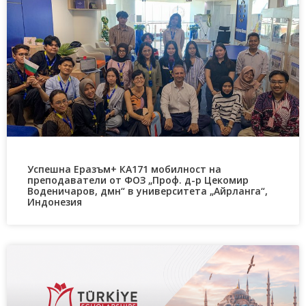
Успешна Еразъм+ КА171 мобилност на
преподаватели от ФОЗ „Проф. д-р Цекомир
Воденичаров, дмн“ в университета „Айрланга“,
Индонезия