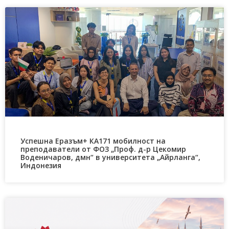
Успешна Еразъм+ КА171 мобилност на
преподаватели от ФОЗ „Проф. д-р Цекомир
Воденичаров, дмн“ в университета „Айрланга“,
Индонезия