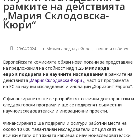
рамките на действията
„Мария Склодовска-
Кюри“
29/04/2024
в
Международнa дейност
,
Новини и събития
Eвропейската комисията обяви нови покани за представяне
на предложения на стойност над
1,25 милиарда
евро
в
подкрепа на научните изследвания
в рамките на
действията
, част от програмата
„Мария Склодовска-Кюри „
на ЕС за научни изследвания и иновации „Хоризонт Европа“.
С финансирането ще се разработят отлични докторантски и
следдокторски програми и ще се подкрепят съвместни
научноизследователски и иновационни проекти.
Финансирането ще подкрепи и осигури работни места на
около 10 000 талантливи изследователи от цял свят на
всички етапи от тяхната кариера с научноизследователски