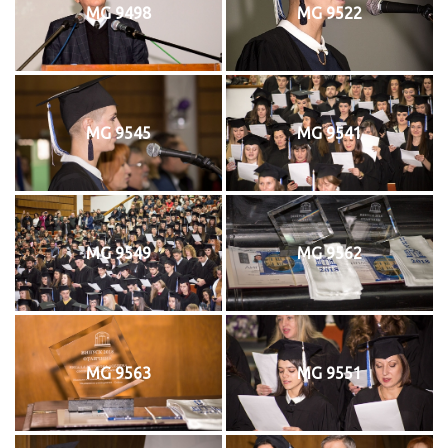
MG 9498
MG 9522
MG 9545
MG 9541
MG 9549
MG 9562
MG 9563
MG 9551