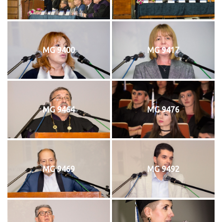
MG 9400
MG 9417
MG 9464
MG 9476
MG 9469
MG 9492