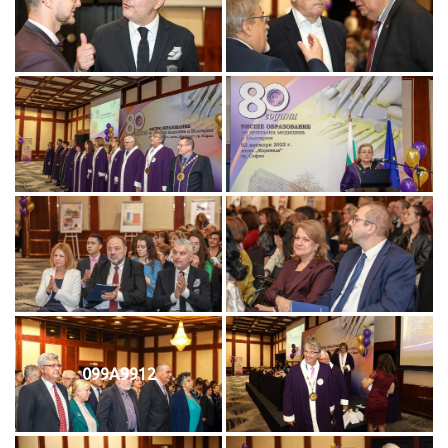
099A9912