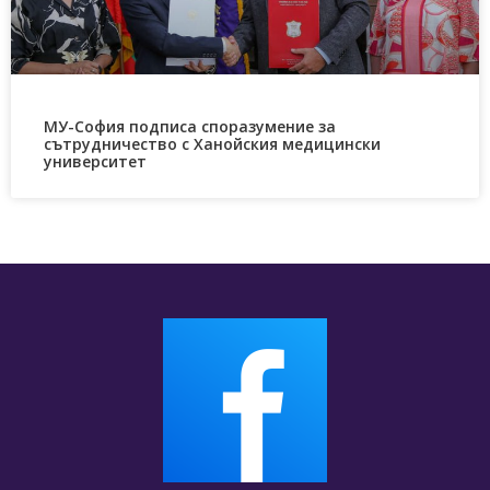
МУ-София подписа споразумение за
сътрудничество с Ханойския медицински
университет