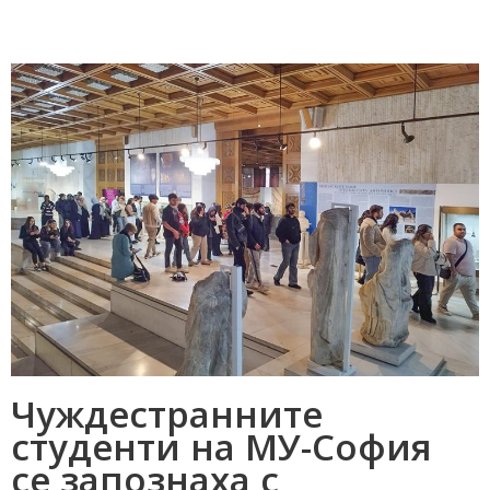
Чуждестранните
студенти на МУ-София
се запознаха с