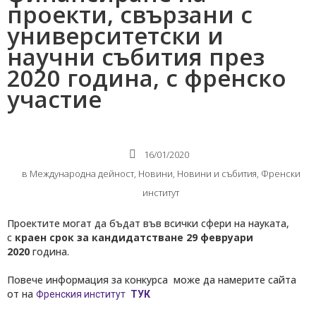
проекти, свързани с
университетски и
научни събития през
2020 година, с френско
участие
16/01/2020
в
Международнa дейност
,
Новини
,
Новини и събития
,
Френски
институт
Проектите могат да бъдат във всички сфери на науката,
с
краен срок за кандидатстване 29 февруари
2020
година.
Повече информация за конкурса може да намерите сайта
от на
Френския институт
ТУК