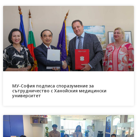
МУ-София подписа споразумение за
сътрудничество с Ханойския медицински
университет