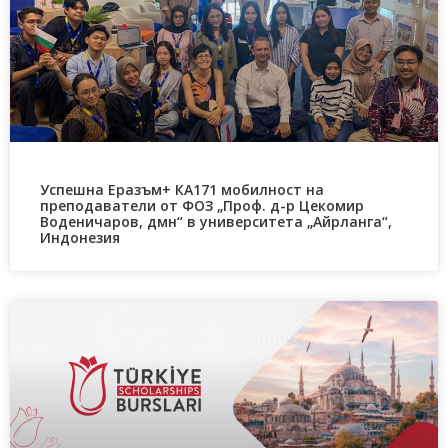
Успешна Еразъм+ КА171 мобилност на
преподаватели от ФОЗ „Проф. д-р Цекомир
Воденичаров, дмн“ в университета „Айрланга“,
Индонезия