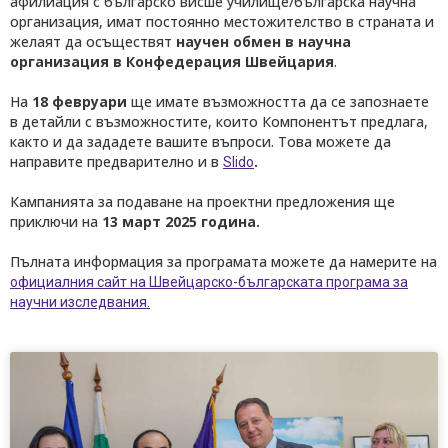
афилиация с българско висше училище/българска научна
организация, имат постоянно местожителство в страната и
желаят да осъществят
научен обмен в научна
организация в Конфедерация Швейцария
.
На
18 февруари
ще имате възможността да се запознаете
в детайли с възможностите, които Компонентът предлага,
както и да зададете вашите въпроси. Това можете да
направите предварително и в
.
Slido
Кампанията за подаване на проектни предложения ще
приключи на
13 март 2025 година.
Пълната информация за програмата можете да намерите на
официалния сайт на Швейцарско-българската програма за
научни изследвания.