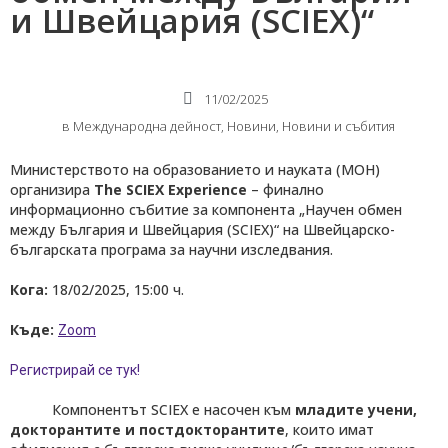
и Швейцария (SCIEX)“
11/02/2025
в
Международнa дейност
,
Новини
,
Новини и събития
Министерството на образованието и науката (МОН)
организира
The SCIEX Experience
– финално
информационно събитие за компонента „Научен обмен
между България и Швейцария (SCIEX)“ на Швейцарско-
българската програма за научни изследвания.
Кога:
18/02/2025, 15:00 ч.
Къде:
Zoom
Регистрирай се тук!
Компонентът SCIEX е насочен към
младите учени,
докторантите и постдокторантите
, които имат