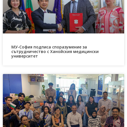
МУ-София подписа споразумение за
сътрудничество с Ханойския медицински
университет