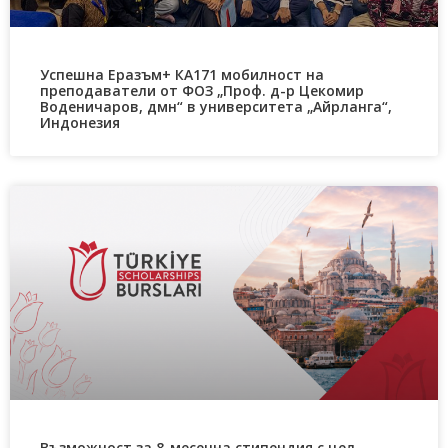
Успешна Еразъм+ КА171 мобилност на
преподаватели от ФОЗ „Проф. д-р Цекомир
Воденичаров, дмн“ в университета „Айрланга“,
Индонезия
Възможност за 8-месечна стипендия с цел