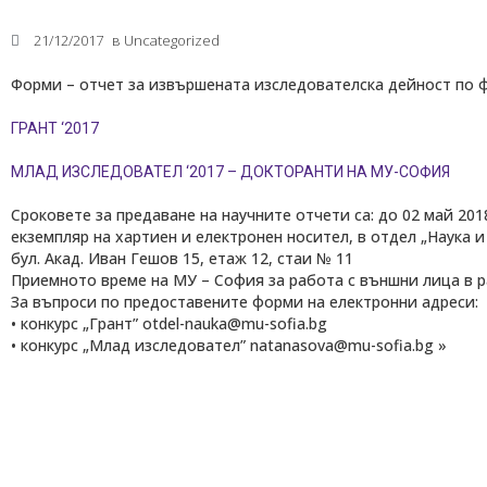
21/12/2017
в
Uncategorized
Форми – отчет за извършената изследователска дейност по 
ГРАНТ ‘2017
МЛАД ИЗСЛЕДОВАТЕЛ ‘2017 – ДОКТОРАНТИ НА МУ-СОФИЯ
Сроковете за предаване на научните отчети са: до 02 май 201
Медицински факултет
екземпляр на хартиен и електронен носител, в отдел „Наука 
Факултет по дентална медицина
Фармацевтичен факултет
бул. Акад. Иван Гешов 15, етаж 12, стаи № 11
Факултет по обществено здраве
Приемното време на МУ – София за работа с външни лица в работ
Филиал „Проф. д-р Ив. Митев” –
За въпроси по предоставените форми на електронни адреси:
Враца
Медицински колеж – София
• конкурс „Грант” otdel-nauka@mu-sofia.bg
Научно-изследователски институт
• конкурс „Млад изследовател” natanasova@mu-sofia.bg »