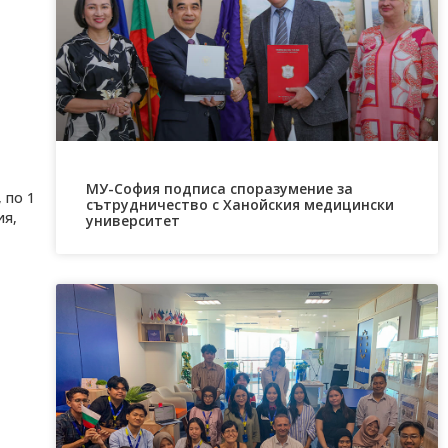
МУ-София подписа споразумение за
 по 1
сътрудничество с Ханойския медицински
ия,
университет