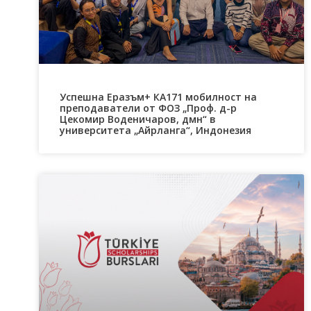
Успешна Еразъм+ КА171 мобилност на
преподаватели от ФОЗ „Проф. д-р
Цекомир Воденичаров, дмн“ в
университета „Айрланга“, Индонезия