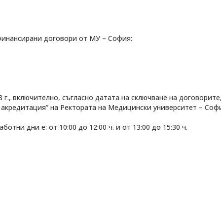
финансирани договори от МУ – София:
8 г., включително, съгласно датата на сключване на договорите,
ДЕОС
и акредитация” на Ректората на Медицински университет – Соф
СОССБОС
Развойно-
ни дни е: от 10:00 до 12:00 ч. и от 13:00 до 15:30 ч.
техническа
база
Почивна
база-Китен