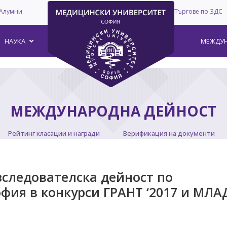
Алумни
Търгове по ЗДС
–
НАУКА
МЕЖДУН
МЕЖДУНАРОДНА ДЕЙНОСТ
Рейтинг класации и награди
Верификация на документи
зследователска дейност по
фия в конкурси ГРАНТ ‘2017 и МЛА