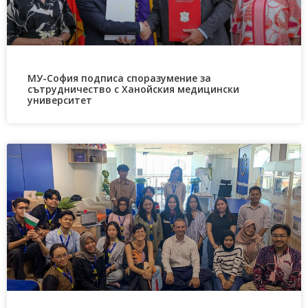
МУ-София подписа споразумение за
сътрудничество с Ханойския медицински
университет