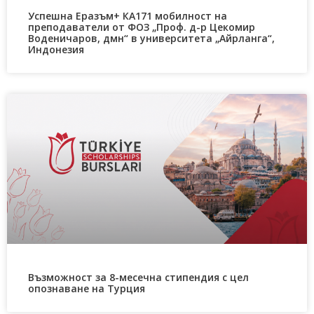
Успешна Еразъм+ КА171 мобилност на
преподаватели от ФОЗ „Проф. д-р Цекомир
Воденичаров, дмн“ в университета „Айрланга“,
Индонезия
Възможност за 8-месечна стипендия с цел
опознаване на Турция