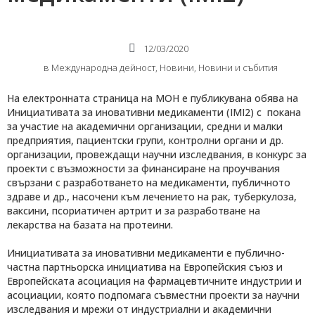
12/03/2020
в
Международнa дейност
,
Новини
,
Новини и събития
На електронната страница на МОН е публикувана обява на
Инициативата за иновативни медикаменти (IMI2) с покана
за участие на академични организации, средни и малки
предприятия, пациентски групи, контролни органи и др.
организации, провеждащи научни изследвания, в конкурс за
проекти с възможности за финансиране на проучвания
свързани с разработването на медикаменти, публичното
здраве и др., насочени към лечението на рак, туберкулоза,
ваксини, псориатичен артрит и за разработване на
лекарства на базата на протеини.
Инициативата за иновативни медикаменти е публично-
частна партньорска инициатива на Европейския съюз и
Европейската асоциация на фармацевтичните индустрии и
асоциации, която подпомага съвместни проекти за научни
изследвания и мрежи от индустриални и академични