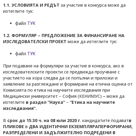
1.1. УСЛОВИЯТА И РЕДЪТ
за участие в конкурса може да
изтеглите тук:
файл
ТУК
1.2. ФОРМУЛЯР –
ПРЕДЛОЖЕНИЕ ЗА ФИНАНСИРАНЕ НА
ИЗСЛЕДОВАТЕЛСКИ ПРОЕКТ
може да изтеглите тук:
файл
ТУК
При подаване на формуляри за участие в конкурса, ако в
изследователските проекти се предвижда проучване с
участието на хора следва да се попълни и приложи и
заявление за разглеждане и формиране на етична оценка от
Комисията по етика на научните изследвания при
Медицински университет – София (КЕНИМУС)
–
може да
изтеглите
в раздел “Наука”
–
“Етика на научните
изследвания”.
В
срок до 15:30 ч. на 0
8
юли 2020 г
. кандидатите подават
в
ПЛИКОВЕ
в
ДВА ИДЕНТИЧНИ ЕКЗЕМПЛЯРА
ПЕРФОРИРАНИ,
РАЗПРЕДЕЛЕНИ
И ЗАДЪЛЖИТЕЛНО ПОДРЕДЕНИ
В