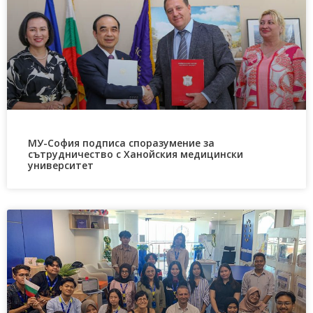
МУ-София подписа споразумение за
сътрудничество с Ханойския медицински
университет