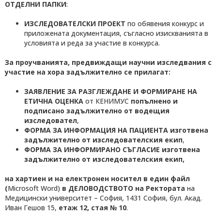
ОТДЕЛНИ ПАПКИ
:
ИЗСЛЕДОВАТЕЛСКИ ПРОЕКТ
по обявения конкурс и
приложената документация, съгласно изискванията в
условията и реда за участие в конкурса.
За проучванията
, предвиждащи научни изследвания с
участие на хора
задължително се прилагат:
ЗАЯВЛЕНИЕ ЗА РАЗГЛЕЖДАНЕ И ФОРМИРАНЕ НА
ЕТИЧНА ОЦЕНКА
от КЕНИМУС
попълнено и
подписано
задължително от водещия
изследовател
,
ФОРМА ЗА ИНФОРМАЦИЯ НА ПАЦИЕНТА изготвена
задължително от изследователския екип
,
ФОРМА ЗА ИНФОРМИРАНО СЪГЛАСИЕ изготвена
задължително от изследователския екип,
на хартиен и на електронен носител
в един файл
(
Microsoft Word)
в ДЕЛОВОДСТВОТО на Ректората
на
Медицински университет – София, 1431 София, бул. Акад.
Иван Гешов 15,
етаж 12, стая № 10
.