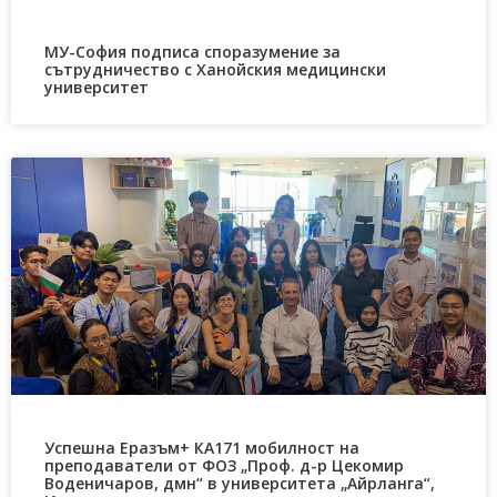
МУ-София подписа споразумение за
сътрудничество с Ханойския медицински
университет
Успешна Еразъм+ КА171 мобилност на
преподаватели от ФОЗ „Проф. д-р Цекомир
Воденичаров, дмн“ в университета „Айрланга“,