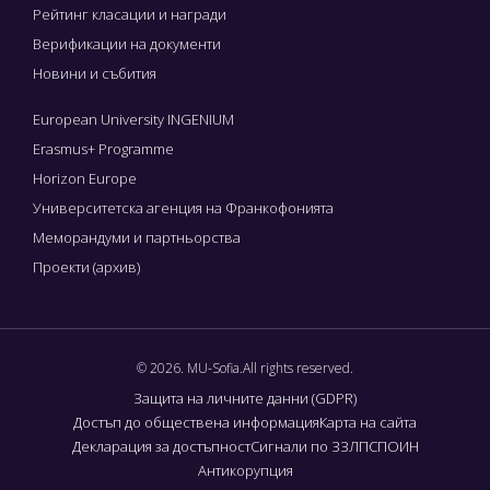
Рейтинг класации и награди
Верификации на документи
Новини и събития
European University INGENIUM
Erasmus+ Programme
Horizon Europe
Университетска агенция на Франкофонията
Меморандуми и партньорства
Проекти (архив)
© 2026. MU-Sofia.All rights reserved.
Защита на личните данни (GDPR)
Достъп до обществена информация
Карта на сайта
Декларация за достъпност
Сигнали по ЗЗЛПСПОИН
Антикорупция