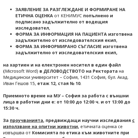
ЗАЯВЛЕНИЕ ЗА РАЗГЛЕЖДАНЕ И ФОРМИРАНЕ НА
ЕТИЧНА ОЦЕНКА
от КЕНИМУС
попълнено и
подписано задължително от водещия
изследовател
,
ФОРМА ЗА ИНФОРМАЦИЯ НА ПАЦИЕНТА изготвена
задължително от изследователския екип
,
ФОРМА ЗА ИНФОРМИРАНО СЪГЛАСИЕ изготвена
задължително от изследователския екип,
на хартиен и на електронен носител в един файл
(
Microsoft Word)
в ДЕЛОВОДСТВОТО на Ректората
на
Медицински университет – София, 1431 София, бул. Акад.
Иван Гешов 15,
етаж 12, стая № 10
.
Приемното време на МУ – София за работа с външни
лица в работни дни е: от 10:00 до 12:00 ч. и от 13:00 до
15:30 ч.
За
проучванията
, предвиждащи научни изследвания
с
използване на опитни животни,
етичната оценка се
извършва от
Комисията по етика към животните при