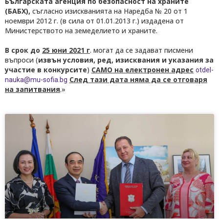
Българската агенция по безопасност на храните
(БАБХ),
съгласно изискванията на Наредба № 20 от 1
ноември 2012 г. (в сила от 01.01.2013 г.) издадена от
Министерството на земеделието и храните.
В срок до
25 юни 2021 г
. могат да се задават писмени
въпроси (
извън условия, ред, изисквания и указания за
участие в конкурсите
)
САМО на електронен адрес
otdel-
След тази дата няма да се отговаря
nauka@mu-sofia.bg
на запитвания
.»