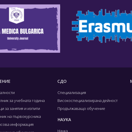
ЕНИЕ
СДО
алности
Специализация
лник за учебната година
Високоспециализирана дейност
и за занятия и изпити
Продължаващо обучение
ник на първокурсника
НАУКА
сова информация
Наука