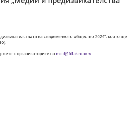
ия „Медии и предизвикателства
дизвикателствата на съвременното общество 2024“, която ще 
о).
ържете с организаторите на
misd@filfak.ni.ac.rs
ДЕОС
СОССБОС
Развойно-
техническа
база
Почивна
база-Китен