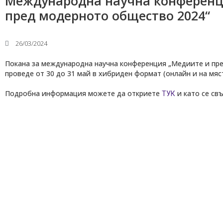
Международна научна конференц
пред модерното общество 2024“
26/03/2024
Покана за международна научна конференция „Медиите и пре
проведе от 30 до 31 май в хибриден формат (онлайн и на мяст
Подробна информация можете да откриете
и като се св
ТУК
Медицински факултет
Факултет по дентална медицина
Фармацевтичен факултет
Факултет по обществено здраве
Филиал „Проф. д-р Ив. Митев” –
Враца
Медицински колеж – София
Научно-изследователски институт