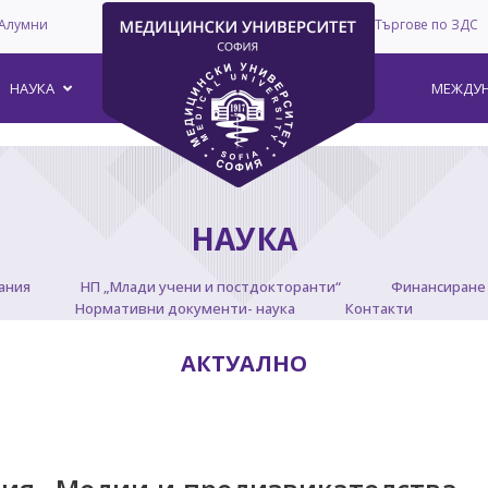
Алумни
Търгове по ЗДС
–
НАУКА
МЕЖДУН
НАУКА
ания
НП „Млади учени и постдокторанти“
Финансиране 
Нормативни документи- наука
Контакти
АКТУАЛНО