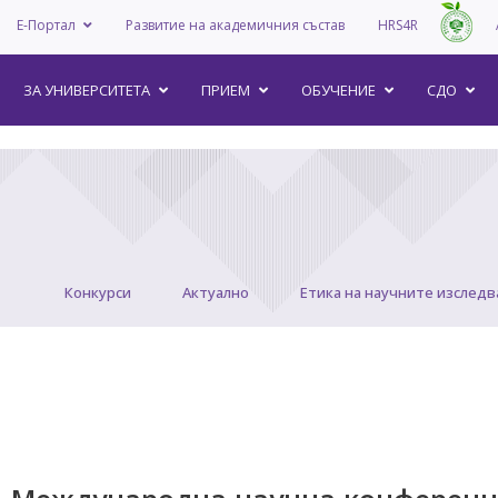
Е-Портал
Развитие на академичния състав
HRS4R
–
ЗА УНИВEРСИТЕТА
ПРИЕМ
ОБУЧЕНИЕ
СДО
Конкурси
Актуално
Етика на научните изследв