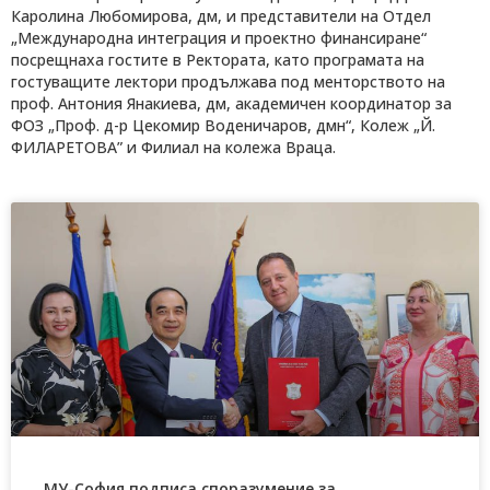
Каролина Любомирова, дм, и представители на Отдел
„Международна интеграция и проектно финансиране“
посрещнаха гостите в Ректората, като програмата на
гостуващите лектори продължава под менторството на
проф. Антония Янакиева, дм, академичен координатор за
ФОЗ „Проф. д-р Цекомир Воденичаров, дмн“, Колеж „Й.
ФИЛАРЕТОВА” и Филиал на колежа Враца.
МУ-София подписа споразумение за