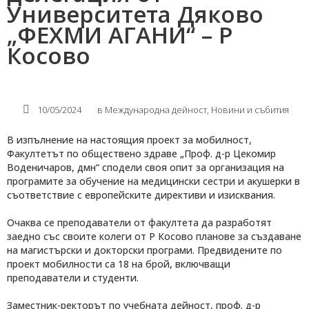
Университета Дяково
„ФЕХМИ АГАНИ“ – Р
Косово
10/05/2024
в
Международнa дейност
,
Новини и събития
В изпълнение на настоящия проект за мобилност,
Факултетът по обществено здраве „Проф. д-р Цекомир
Воденичаров, дмн“ сподели своя опит за организация на
програмите за обучение на медицински сестри и акушерки в
съответствие с европейските директиви и изисквания.
Очаква се преподаватели от факултета да разработят
заедно със своите колеги от Р Косово планове за създаване
на магистърски и докторски програми. Предвидените по
проект мобилности са 18 на брой, включващи
преподаватели и студенти.
Заместник-ректорът по учебната дейност, проф. д-р