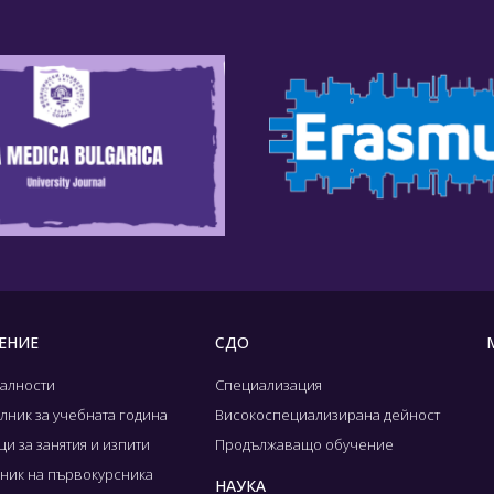
ЕНИЕ
СДО
алности
Специализация
лник за учебната година
Високоспециализирана дейност
и за занятия и изпити
Продължаващо обучение
ник на първокурсника
НАУКА