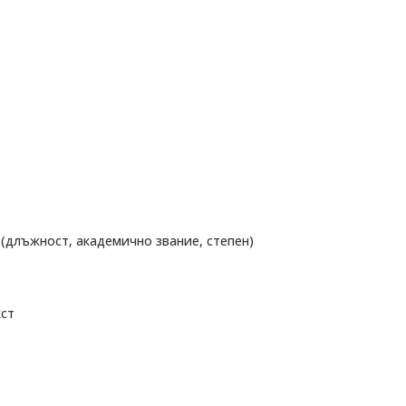
л (длъжност, академично звание, степен)
кст