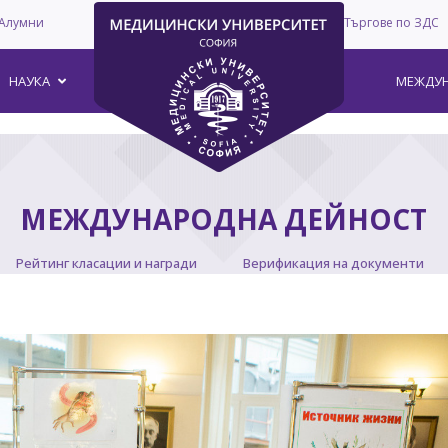
Алумни
Търгове по ЗДС
–
НАУКА
МЕЖДУН
МЕЖДУНАРОДНА ДЕЙНОСТ
Рейтинг класации и награди
Верификация на документи