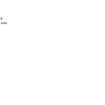
а,
а или