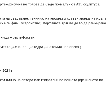
ертеж/рисунка не трябва да бъде по-малък от A3), скулптура,
та на създаване, техника, материали и кратък анализ на идеят
диск или флаш устройство). Картината трябва да бъде рамкиран
тници – сертификати.
итета „Сеченов“ (катедра „Анатомия на човека“)
 2021 г.
ти лично на автора или изпратени по пощата (връщането по