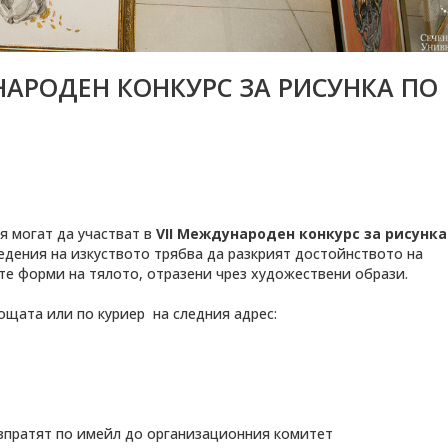
НАРОДЕН КОНКУРС ЗА РИСУНКА ПО
 могат да участват в
VII
М
еждународен конкурс за рисунка
едения на изкуството трябва да разкрият достойнството на
те форми на тялото, отразени чрез художествени образи.
ощата или по куриер на следния адрес:
изпратят по имейл до организационния комитет