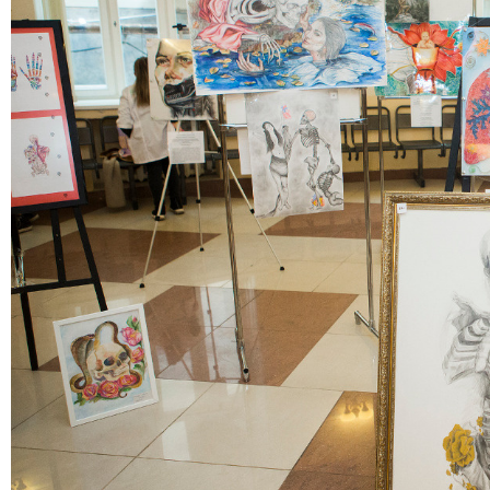
Медицински факултет
Факултет по дентална медицина
Фармацевтичен факултет
Факултет по обществено здраве
Филиал „Проф. д-р Ив. Митев” –
Враца
Медицински колеж – София
Научно-изследователски институт