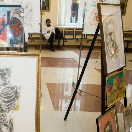
ДЕОС
СОССБОС
Развойно-
техническа
база
Почивна
база-Китен