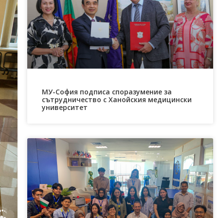
МУ-София подписа споразумение за
сътрудничество с Ханойския медицински
университет