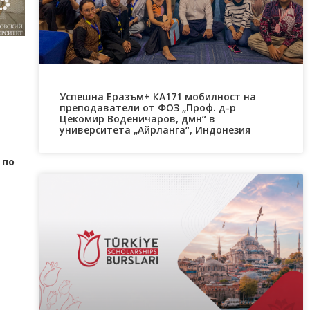
Успешна Еразъм+ КА171 мобилност на
преподаватели от ФОЗ „Проф. д-р
Цекомир Воденичаров, дмн“ в
университета „Айрланга“, Индонезия
 по