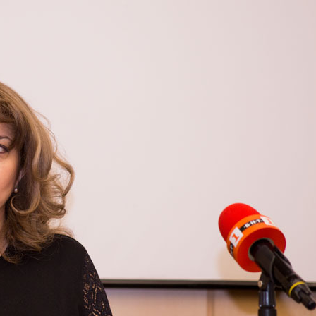
ДЕОС
СОССБОС
Развойно-
техническа
база
Почивна
база-Китен