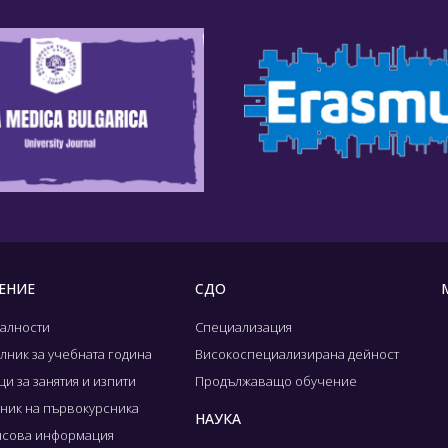
ЕНИЕ
СДО
алности
Специализация
лник за учебната година
Високоспециализирана дейност
и за занятия и изпити
Продължаващо обучение
ник на първокурсника
НАУКА
сова информация