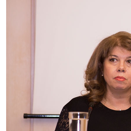
Медицински факултет
Факултет по дентална медицина
Фармацевтичен факултет
Факултет по обществено здраве
Филиал „Проф. д-р Ив. Митев” –
Враца
Медицински колеж – София
Научно-изследователски институт