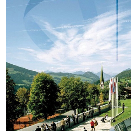
Медицински факултет
Факултет по дентална медицина
Фармацевтичен факултет
Факултет по обществено здраве
Филиал „Проф. д-р Ив. Митев” –
Враца
Медицински колеж – София
Научно-изследователски институт