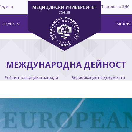
Алумни
Търгове по ЗДС
–
НАУКА
МЕЖДУН
МЕЖДУНАРОДНА ДЕЙНОСТ
Рейтинг класации и награди
Верификация на документи