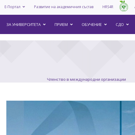
Е-Портал
Развитие на академичния състав
HRS4R
–
ЗА УНИВEРСИТЕТА
ПРИЕМ
ОБУЧЕНИЕ
СДО
Членство в международни организации