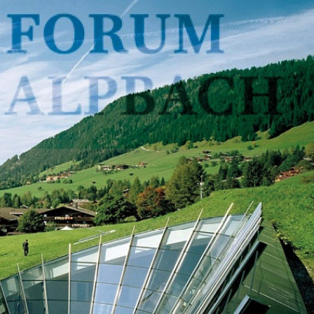
ДЕОС
СОССБОС
Развойно-
техническа
база
Почивна
база-Китен