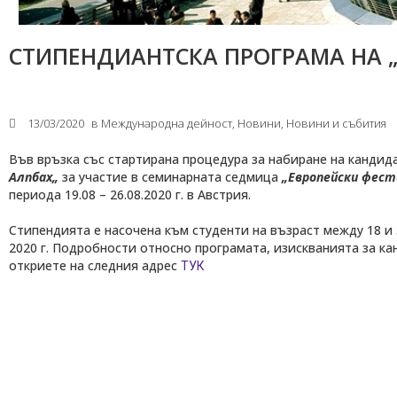
СТИПЕНДИАНТСКА ПРОГРАМА НА 
13/03/2020
в
Международнa дейност
,
Новини
,
Новини и събития
Във връзка със стартирана процедура за набиране на канди
Алпбах
„
за участие в семинарната седмица
„
Европейски фест
периода 19.08 – 26.08.2020 г. в Австрия.
Стипендията е насочена към студенти на възраст между 18 и 
2020 г. Подробности относно програмата, изискванията за к
откриете на следния адрес
ТУК