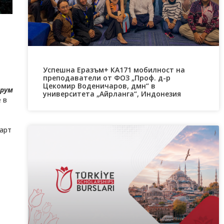
Успешна Еразъм+ КА171 мобилност на
преподаватели от ФОЗ „Проф. д-р
Цекомир Воденичаров, дмн“ в
орум
университета „Айрланга“, Индонезия
 в
март