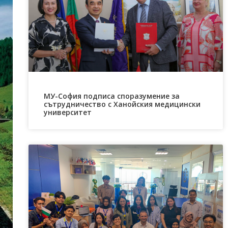
МУ-София подписа споразумение за
сътрудничество с Ханойския медицински
университет