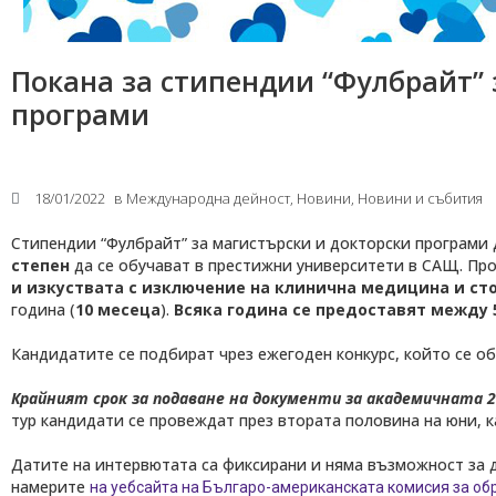
Покана за стипендии “Фулбрайт” 
програми
18/01/2022
в
Международнa дейност
,
Новини
,
Новини и събития
Стипендии “Фулбрайт” за магистърски и докторски програми
степен
да се обучават в престижни университети в САЩ. Пр
и изкуствата с изключение на клинична медицина и ст
година (
10 месеца
).
Всяка година се предоставят между 5
Кандидатите се подбират чрез ежегоден конкурс, който се об
Крайният срок за подаване на документи
за академичната 2
тур кандидати се провеждат през втората половина на юни, к
Датите на интервютата са фиксирани и няма възможност за
намерите
на уебсайта на Българо-американската комисия за об