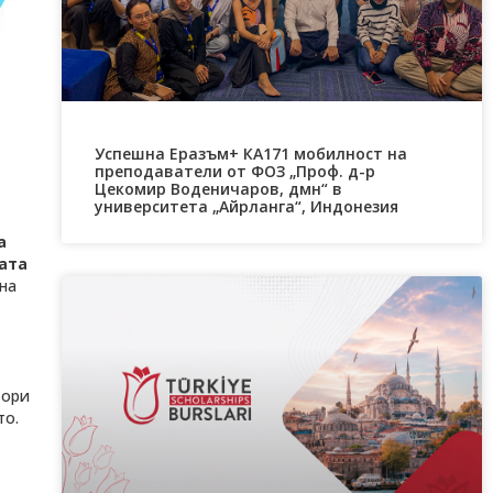
Успешна Еразъм+ КА171 мобилност на
преподаватели от ФОЗ „Проф. д-р
Цекомир Воденичаров, дмн“ в
университета „Айрланга“, Индонезия
а
ата
на
тори
то.