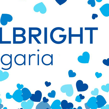
ДЕОС
СОССБОС
Развойно-
техническа
база
Почивна
база-Китен