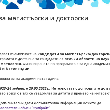
за магистърски и докторски
 дават възможност на
кандидати за магистърска/докторск
ограмата е достъпна за кандидати от
всички области на наук
оматология.
Финансирането по програмата е за една академич
 и 8 стипендии.
явява всяка академичната година.
023/24 година
,
е 20.05.2022г..
Интервютата с допуснатите до в
ато всеки от тях се уведомява за датата и времето на интервю
 допълнителни дати.Допълнителна информация можете да
.
разователен обмен “Фулбрайт”