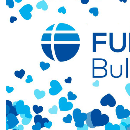
Медицински факултет
Факултет по дентална медицина
Фармацевтичен факултет
Факултет по обществено здраве
Филиал „Проф. д-р Ив. Митев” –
Враца
Медицински колеж – София
Научно-изследователски институт