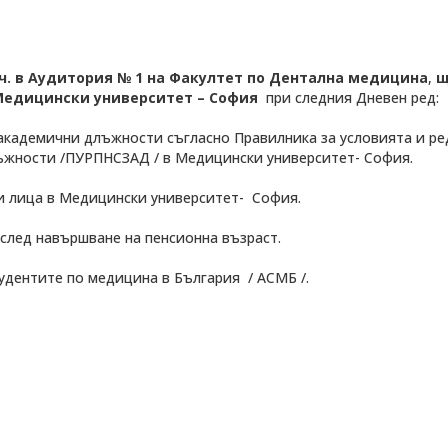
ч.
в Аудитория № 1 на Факултет по Дентална медицина
,
щ
Медицински университет – София
при следния Дневен ред:
 академични длъжности съгласно Правилника за условията и ре
ъжности /ПУРПНСЗАД / в Медицински университет- София.
ни лица в Медицински университет- София.
ДЕОС
СОССБОС
след навършване на пенсионна възраст.
Развойно-
техническа
удентите по медицина в България / АСМБ /.
база
Почивна
база-Китен