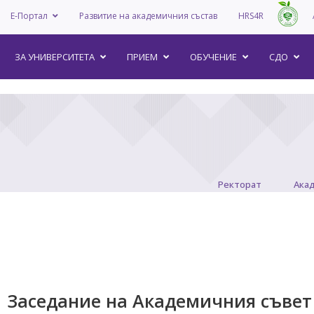
Е-Портал
Развитие на академичния състав
HRS4R
–
ЗА УНИВEРСИТЕТА
ПРИЕМ
ОБУЧЕНИЕ
СДО
Ректорат
Ака
Заседание на Академичния съвет 