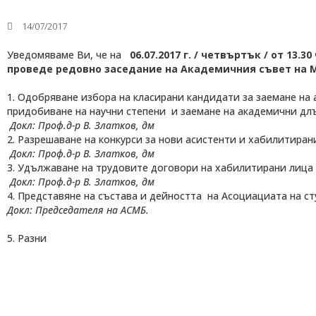
14/07/2017
Уведомяваме Ви, че на
06.07.2017 г. / четвъртък / от 13.30 
проведе редовно заседание на Академичния съвет на 
1. Одобряване избора на класирани кандидати за заемане на
придобиване на научни степени и заемане на академични дл
Докл: Проф.д-р В. Златков, дм
2. Разрешаване на конкурси за нови асистенти и хабилитира
Медицински факултет
Докл: Проф.д-р В. Златков, дм
Факултет по дентална медицина
Фармацевтичен факултет
3. Удължаване на трудовите договори на хабилитирани лица 
Факултет по обществено здраве
Докл: Проф.д-р В. Златков, дм
Филиал „Проф. д-р Ив. Митев” –
4. Представяне на състава и дейността на Асоциациата на ст
Враца
Медицински колеж – София
Докл: Председателя на АСМБ.
Научно-изследователски институт
5. Разни