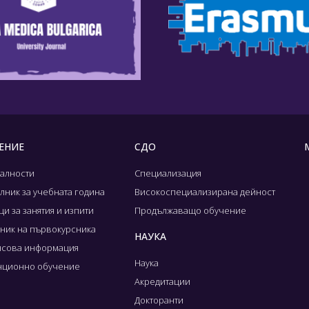
ЕНИЕ
СДО
алности
Специализация
лник за учебната година
Високоспециализирана дейност
и за занятия и изпити
Продължаващо обучение
ник на първокурсника
НАУКА
сова информация
Наука
нционно обучение
Акредитации
Докторанти