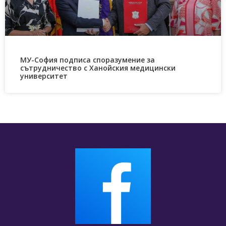
МУ-София подписа споразумение за
сътрудничество с Ханойския медицински
университет