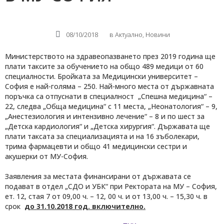
08/10/2018
в
Актуално
,
Новини
Министерството на здравеопазването през 2019 година ще
плати таксите за обучението на общо 489 медици от 60
специалности. Бройката за Медицински университет –
София е най-голяма – 250. Най-много места от държавната
поръчка са отпуснати в специалност „Спешна медицина“ –
22, следва „Обща медицина“ с 11 места, „Неонатология“ – 9,
„Анестезиология и интензивно лечение“ – 8 и по шест за
„Детска кардиология“ и „Детска хирургия“. Държавата ще
плати таксата за специализацията и на 16 зъболекари,
трима фармацевти и общо 41 медицински сестри и
акушерки от МУ-София.
Заявления за местата финансирани от държавата се
подават в отдел „СДО и УБК“ при Ректората на МУ – София,
ет. 12, стая 7 от 09,00 ч. – 12, 00 ч. и от 13,00 ч. – 15,30 ч. в
срок
до 31.10.2018 год. вкл
ючително
.