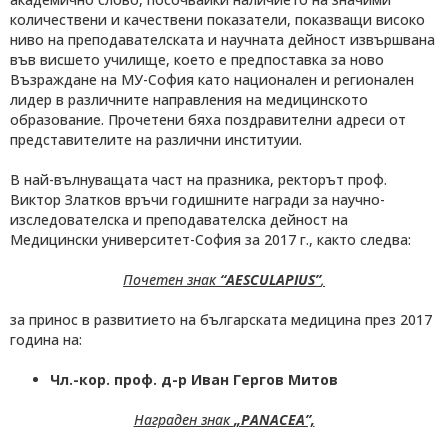
количествени и качествени показатели, показващи високо
ниво на преподавателската и научната дейност извършвана
във висшето училище, което е предпоставка за ново
Възраждане на МУ-София като национален и регионален
лидер в различните направления на медицинското
образование. Прочетени бяха поздравителни адреси от
представителите на различни институии.
В най-вълнуващата част на празника, ректорът проф.
Виктор Златков връчи годишните награди за научно-
изследователска и преподавателска дейност на
Медицински университет-София за 2017 г., както следва:
Почетен знак
“AESCULAPIUS”
,
за принос в развитието на българската медицина през 2017
година на:
Чл.-кор.
п
роф.
д
-р
И
ван
Г
ергов
М
итов
Награден знак
„PANACEA”,