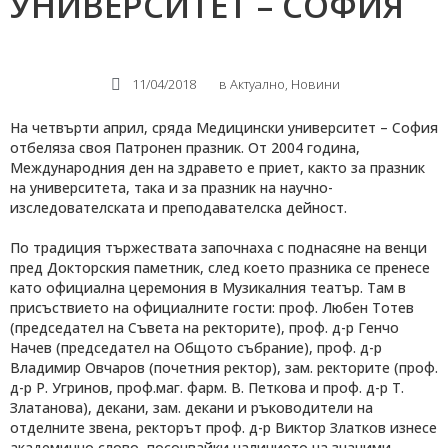
УНИВЕРСИТЕТ – СОФИЯ
11/04/2018
в
Актуално
,
Новини
На четвърти април, сряда Медицински университет – София
отбеляза своя Патронен празник. От 2004 година,
Международния ден на здравето е приет, както за празник
на университета, така и за празник на научно-
изследователската и преподавателска дейност.
По традиция тържествата започнаха с поднасяне на венци
пред Докторския паметник, след което празника се пренесе
като официална церемония в Музикалния театър. Там в
присъствието на официалните гости: проф. Любен Тотев
(председател на Съвета на ректорите), проф. д-р Генчо
Начев (председател на Общото събрание), проф. д-р
Владимир Овчаров (почетния ректор), зам. ректорите (проф.
д-р Р. Угринов, проф.маг. фарм. В. Петкова и проф. д-р Т.
Златанова), декани, зам. декани и ръководители на
отделните звена, ректорът проф. д-р Виктор Златков изнесе
академично слово, посочвайки наличието на значими