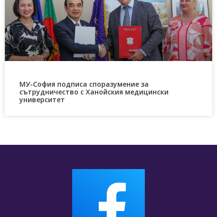
МУ-София подписа споразумение за
сътрудничество с Ханойския медицински
университет