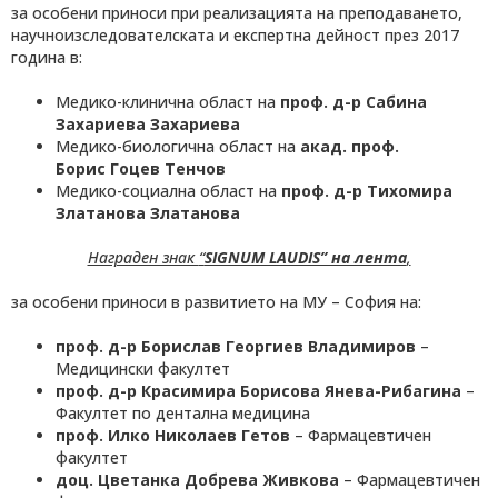
за особени приноси при реализацията на преподаването,
научноизследователската и експертна дейност през 2017
година в:
Медико-клинична област на
проф.
д
-р
Сабина
Захариева Захариева
Медико-биологична област на
акад.
п
роф.
Борис
Г
оцев
Т
енчов
Медико-социална област на
проф.
д-р Тихомира
Златанова Златанова
Награден знак
“
SIGNUM LAUDIS” на лента
,
за особени приноси в развитието на МУ – София на:
проф. д-р Борислав Георгиев Владимиров
–
Медицински факултет
проф. д-р Красимира Борисова Янева-Рибагина
–
Факултет по дентална медицина
п
роф.
Илко Николаев Гетов
– Фармацевтичен
факултет
доц. Цветанка Добрева Живкова
– Фармацевтичен