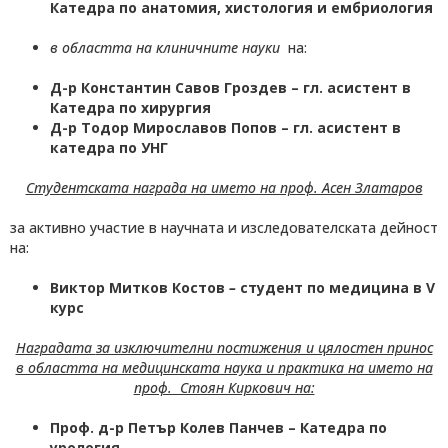
Катедра по анатомия, хистология и ембриология
в областта на клиничните науки
на:
Д-р Константин Савов Гроздев
– гл. асистент в
Катедра по хирургия
Д-р Тодор Мирославов Попов
– гл. асистент в
катедра по УНГ
Студентската награда на името на проф. Асен Златаров
за активно участие в научната и изследователската дейност
на:
Виктор Митков Костов
–
студент по медицина в V
курс
Наградата
за изключителни постижения и цялостен принос
в областта на медицинската наука и практика на името на
проф. Стоян Киркович на:
Проф. д-р Петър Колев Панчев – Катедра по
урология