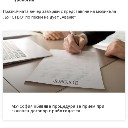
Празничната вечер завърши с представяне на мюзикъла
„БЯГСТВО“ по песни на дует „Авеню“
МУ-София обявява процедура за прием при
сключен договор с работодател