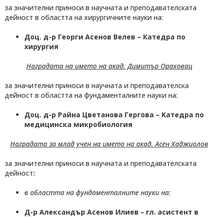
за значителни приноси в научната и преподавателската
дейност в областта на хирургичните науки на:
Доц. д-р Георги Асенов Велев
– Катедра по
хирургия
Наградата на името на акад. Димитър Ораховац
за значителни приноси в научната и преподавателска
дейност в областта на фундаменталните науки на:
Доц. д-р Райна Цветанова Гергова
–
K
атедра по
медицинска
микробиология
Наградата за млад учен на името на акад. Асен Хаджиолов
за значителни приноси в научната и преподавателската
дейност
:
в областта на фундаменталните науки на:
Д-р Александър Асенов Илиев
–
гл. асистент в