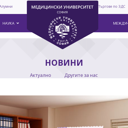
Алумни
Търгове по ЗДС
–
НАУКА
МЕЖДУН
НОВИНИ
Актуално
Другите за нас