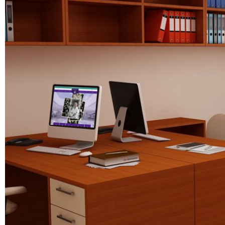
Медицински факултет
Факултет по дентална медицина
Фармацевтичен факултет
Факултет по обществено здраве
Филиал „Проф. д-р Ив. Митев” –
Враца
Медицински колеж – София
Научно-изследователски институт