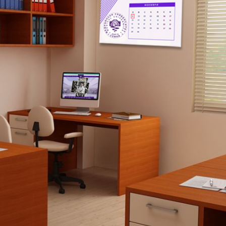
ДЕОС
СОССБОС
Развойно-
техническа
база
Почивна
база-Китен