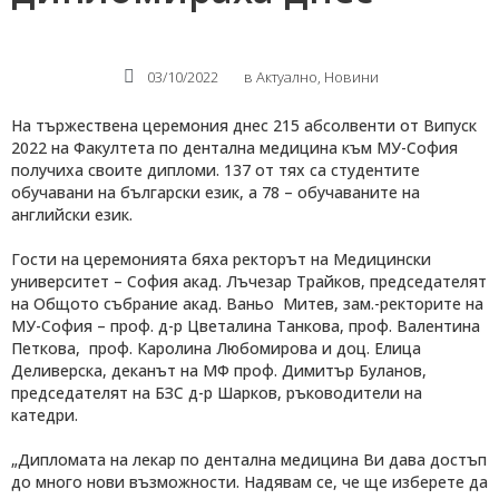
03/10/2022
в
Актуално
,
Новини
На тържествена церемония днес 215 абсолвенти от Випуск
2022 на Факултета по дентална медицина към МУ-София
получиха своите дипломи. 137 от тях са студентите
обучавани на български език, а 78 – обучаваните на
английски език.
Гости на церемонията бяха ректорът на Медицински
университет – София акад. Лъчезар Трайков, председателят
на Общото събрание акад. Ваньо Митев, зам.-ректорите на
МУ-София – проф. д-р Цветалина Танкова, проф. Валентина
Петкова, проф. Каролина Любомирова и доц. Елица
Деливерска, деканът на МФ проф. Димитър Буланов,
председателят на БЗС д-р Шарков, ръководители на
катедри.
„Дипломата на лекар по дентална медицина Ви дава достъп
до много нови възможности. Надявам се, че ще изберете да