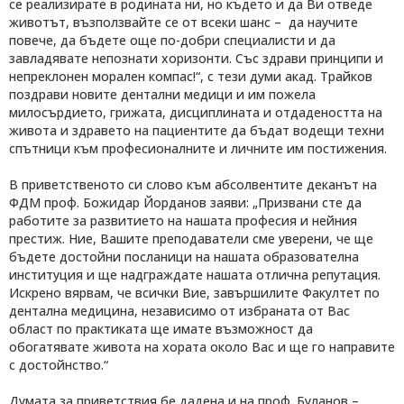
се реализирате в родината ни, но където и да Ви отведе
животът, възползвайте се от всеки шанс – да научите
повече, да бъдете още по-добри специалисти и да
завладявате непознати хоризонти. Със здрави принципи и
непреклонен морален компас!“, с тези думи акад. Трайков
поздрави новите дентални медици и им пожела
милосърдието, грижата, дисциплината и отдадеността на
живота и здравето на пациентите да бъдат водещи техни
спътници към професионалните и личните им постижения.
В приветственото си слово към абсолвентите деканът на
ФДМ проф. Божидар Йорданов заяви: „Призвани сте да
работите за развитието на нашата професия и нейния
престиж. Ние, Вашите преподаватели сме уверени, че ще
бъдете достойни посланици на нашата образователна
институция и ще надграждате нашата отлична репутация.
Искрено вярвам, че всички Вие, завършилите Факултет по
дентална медицина, независимо от избраната от Вас
област по практиката ще имате възможност да
обогатявате живота на хората около Вас и ще го направите
с достойнство.“
Думата за приветствия бе дадена и на проф. Буланов –