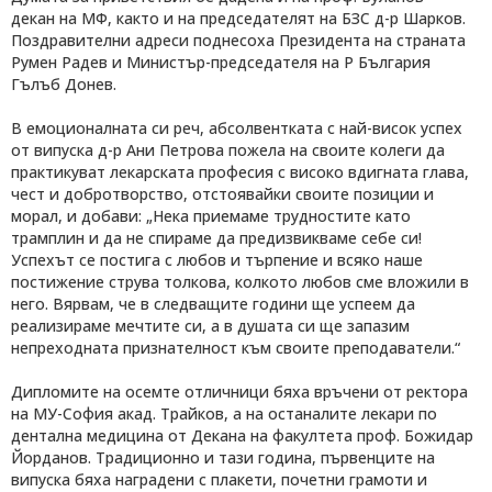
декан на МФ, както и на председателят на БЗС д-р Шарков.
Поздравителни адреси поднесоха Президента на страната
Румен Радев и Министър-председателя на Р България
Гълъб Донев.
В емоционалната си реч, абсолвентката с най-висок успех
от випуска д-р Ани Петрова пожела на своите колеги да
практикуват лекарската професия с високо вдигната глава,
чест и добротворство, отстоявайки своите позиции и
морал, и добави: „Нека приемаме трудностите като
трамплин и да не спираме да предизвикваме себе си!
Успехът се постига с любов и търпение и всяко наше
постижение струва толкова, колкото любов сме вложили в
него. Вярвам, че в следващите години ще успеем да
реализираме мечтите си, а в душата си ще запазим
непреходната признателност към своите преподаватели.“
Дипломите на осемте отличници бяха връчени от ректора
на МУ-София акад. Трайков, а на останалите лекари по
дентална медицина от Декана на факултета проф. Божидар
Йорданов. Традиционно и тази година, първенците на
випуска бяха наградени с плакети, почетни грамоти и