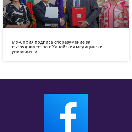
МУ-София подписа споразумение за
сътрудничество с Ханойския медицински
университет