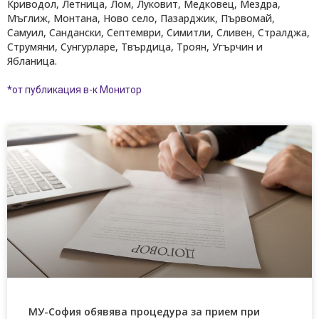
Криводол, Летница, Лом, Луковит, Медковец, Мездра,
Мъглиж, Монтана, Ново село, Пазарджик, Първомай,
Самуил, Сандански, Септември, Симитли, Сливен, Стралджа,
Струмяни, Сунгурларе, Твърдица, Троян, Угърчин и
Ябланица.
*от публикация в-к
Монитор
МУ-София обявява процедура за прием при