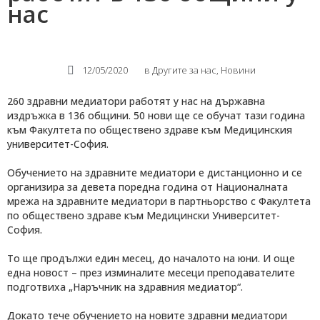
нас
12/05/2020
в
Другите за нас
,
Новини
260 здравни медиатори работят у нас на държавна
издръжка в 136 общини. 50 нови ще се обучат тази година
към Факултета по обществено здраве към Медицинския
университет-София.
Обучението на здравните медиатори е дистанционно и се
организира за девета поредна година от Националната
мрежа на здравните медиатори в партньорство с Факултета
по обществено здраве към Медицински Университет-
София.
То ще продължи един месец, до началото на юни. И още
една новост – през изминалите месеци преподавателите
подготвиха „Наръчник на здравния медиатор“.
Докато тече обучението на новите здравни медиатори