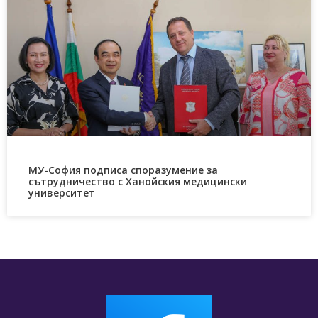
МУ-София подписа споразумение за
сътрудничество с Ханойския медицински
университет