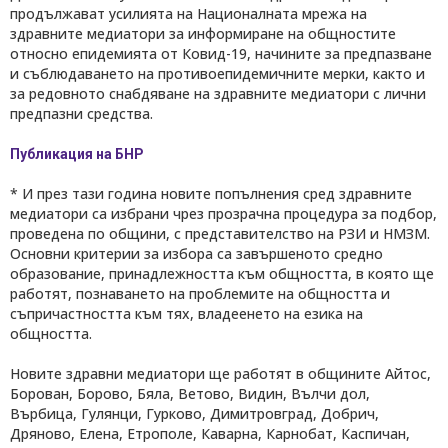
продължават усилията на Националната мрежа на
здравните медиатори за информиране на общностите
относно епидемията от Ковид-19, начините за предпазване
и съблюдаването на противоепидемичните мерки, както и
за редовното снабдяване на здравните медиатори с лични
предпазни средства.
Публикация на БНР
* И през тази година новите попълнения сред здравните
медиатори са избрани чрез прозрачна процедура за подбор,
проведена по общини, с представителство на РЗИ и НМЗМ.
Основни критерии за избора са завършеното средно
образование, принадлежността към общността, в която ще
работят, познаването на проблемите на общността и
съпричастността към тях, владеенето на езика на
общността.
Новите здравни медиатори ще работят в общините Айтос,
Борован, Борово, Бяла, Ветово, Видин, Вълчи дол,
Върбица, Гулянци, Гурково, Димитровград, Добрич,
Дряново, Елена, Етрополе, Каварна, Карнобат, Каспичан,