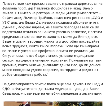
Приветствие към присъстващите отправиха директорът на
филиала проф. д-р Павлинка Добрилова и акад. Ваньо
Митев. От името на ректора на Медицински университет –
София акад. Лъчезар Трайков, заместник-ректора по „СДО и
УБК“ доц. д-р Елица Деливерска поздрави абсолвентите с
думите: „Искрено вярвам, че вашите преподаватели са Ви
подготвили отлично за Вашето успешно развитие, с всички
предизвикателства, които животът може да Ви поднесе.
Бъдете смели, търсещи, упорити и достойно посрещайте
всяка трудност, която Ви се изпречи. Това ще Ви направи
по-силни и уверени в професионалната Ви реализация.
Сигурен съм, че ще бъдете много успешни медицински
сестри, акушерки и лекарски асистенти. Пожелавам ви тази
промяна, която бележи днешният ден за Вас, да Ви донесе
много поводи за удовлетворение, за гордост и радост от
добре свършената работа.“
На дипломирането присъстваха още зам.-деканът по НИД и
СДО на Факултета по дентална медицина – доц. д-р Васил
Свещаров, управители на лечебни заведения и институции.