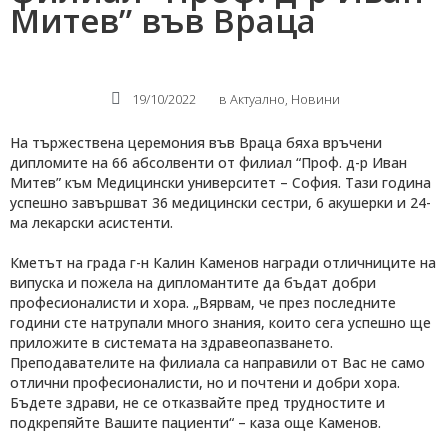
Митев” във Враца
19/10/2022
в
Актуално
,
Новини
На тържествена церемония във Враца бяха връчени
дипломите на 66 абсолвенти от филиал “Проф. д-р Иван
Митев” към Медицински университет – София. Тази година
успешно завършват 36 медицински сестри, 6 акушерки и 24-
ма лекарски асистенти.
Кметът на града г-н Калин Каменов награди отличниците на
випуска и пожела на дипломантите да бъдат добри
професионалисти и хора. „Вярвам, че през последните
години сте натрупали много знания, които сега успешно ще
приложите в системата на здравеопазването.
Преподавателите на филиала са направили от Вас не само
отлични професионалисти, но и почтени и добри хора.
Бъдете здрави, не се отказвайте пред трудностите и
подкрепяйте Вашите пациенти“ – каза още Каменов.