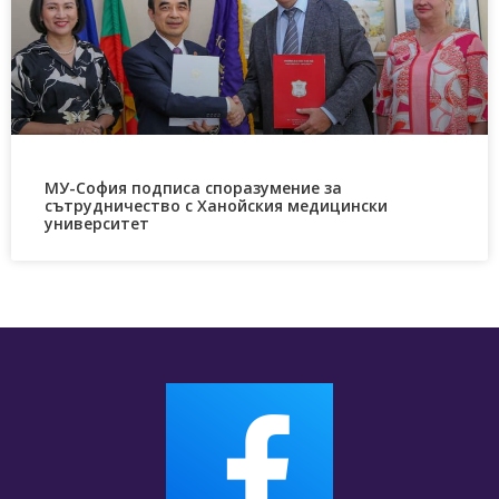
МУ-София подписа споразумение за
сътрудничество с Ханойския медицински
университет