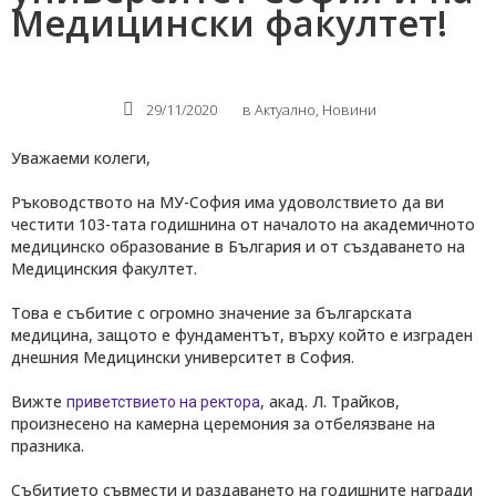
Медицински факултет!
29/11/2020
в
Актуално
,
Новини
Уважаеми колеги,
Ръководството на МУ-София има удоволствието да ви
честити 103-тата годишнина от началото на академичното
медицинско образование в България и от създаването на
Медицинския факултет.
Това е събитие с огромно значение за българската
медицина, защото е фундаментът, върху който е изграден
днешния Медицински университет в София.
Вижте
, акад. Л. Трайков,
приветствието на ректора
произнесено на камерна церемония за отбелязване на
празника.
Събитието съвмести и раздаването на годишните награди