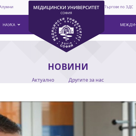
Алумни
Търгове по ЗДС
–
НАУКА
МЕЖДУН
НОВИНИ
Актуално
Другите за нас