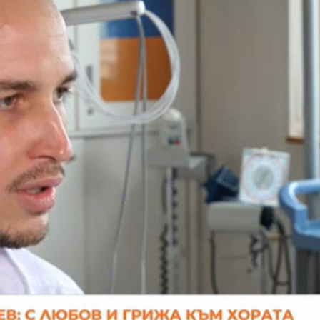
ДЕОС
СОССБОС
Развойно-
техническа
база
Почивна
база-Китен