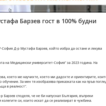
тафа Барзев гост в 100% будни
-София Д-р Мустафа Барзев, който избра да остане и лекува
ата на Медицински университет-София“ за 2023 година. На
ова, което ме научихте, което ми дадохте и ориентирите, коит
о обучение. За мен тя изобразява приказката как на пръв погле
ъща в реалност“.
р Барзев споделя, че не би напуснал България, въпреки
и колегите си, които искат да се реализират в чужбина.