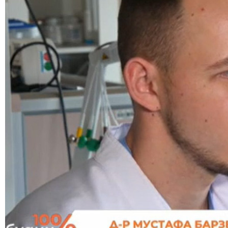
Медицински факултет
Факултет по дентална медицина
Фармацевтичен факултет
Факултет по обществено здраве
Филиал „Проф. д-р Ив. Митев” –
Враца
Медицински колеж – София
Научно-изследователски институт