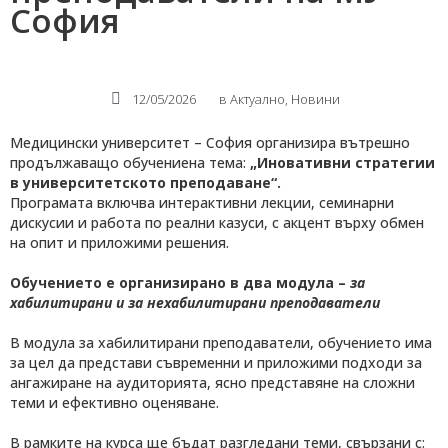
София
12/05/2026
в
Актуално
,
Новини
Медицински университет – София организира вътрешно
продължаващо обучениена тема:
„Иновативни стратегии
в университетското преподаване“.
Програмата включва интерактивни лекции, семинарни
дискусии и работа по реални казуси, с акцент върху обмен
на опит и приложими решения.
Обучението е организирано в два модула –
за
хабилитирани и
за нехабилитирани преподаватели
В модула за хабилитирани преподаватели, обучението има
за цел да представи съвременни и приложими подходи за
ангажиране на аудиторията, ясно представяне на сложни
теми и ефективно оценяване.
В рамките на курса ще бъдат разгледани теми, свързани с: