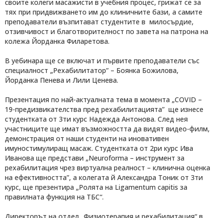
своите колеги масажисти в учебния процес, грижат се за
тях при придвижването им до клиничните бази, а самите
преподаватели възпитават студентите в милосърдие,
отзивчивост и благотворителност по завета на патрона на
колежа Йорданка Филаретова.
В уебинара ще се включат и първите преподаватели със
специалност „Рехабилитатор” – Боянка Божилова,
Йорданка Пенева и Лили Ценева.
Презентация по най-актуалната тема в момента „COVID –
19-предизвикателства пред рехабилитацията” ще изнесе
студентката от 3ти курс Надежда Антонова. След нея
участниците ще имат възможността да видят видео-филм,
демонстрация от наши студенти на иновативен
имуностимулиращ масаж. Студентката от 2ри курс Ива
Иванова ще представи „Neuroforma – инструмент за
рехабилитация чрез виртуална реалност – клинична оценка
на ефективността”, а колегата й Александра Тоник от 3ти
курс, ще презентира „Ролята на Ligamentum capitis за
правилната функция на ТБС“.
Директорът на отдел „Физиотерапия и рехабилитация“ в