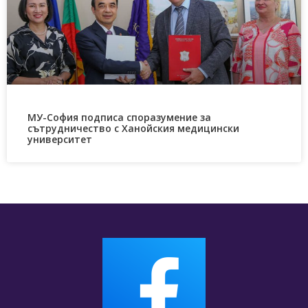
МУ-София подписа споразумение за
сътрудничество с Ханойския медицински
университет