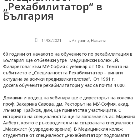
„Рехабилитатор“ в
България
14/06/2021
в
Актуално
,
Новини
60 години от началото на обучението по рехабилитация в
България ще отбележи утре Медицински колеж „Й.
Филаретова“ към МУ-София с уебинар от 10ч. Темата на
събитието е „Специалността Рехабилитатор – винаги
актуална за всички предизвикателства”. От 1961 г.
досега обучените рехабилитатори у нас са почти 4 000.
Домакин и водещ на уебинара ще е директорът на колежа
проф. Захарина Савова, дм. Ректорът на МУ-София, акад.
Лъчезар Трайков, дмн, ще приветства участниците. С
историята на специалността ще ги запознае гл. ас. Мариана
Алберт, която е ръководител и на свързаната специалност
„Масажист (с увредено зрение). В Медицинския колеж
студентите от специалност „Рехабилитатор“ подпомагат