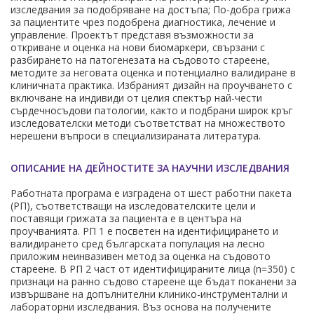
изследвания за подобряване на достъпа; По-добра грижа
за пациентите чрез подобрена диагностика, лечение и
управление. Проектът представя възможности за
откриване и оценка на нови биомаркери, свързани с
разбирането на патогенезата на съдовото стареене,
методите за неговата оценка и потенциално валидиране в
клиничната практика. Избраният дизайн на проучването с
включване на индивиди от целия спектър най-чести
сърдечносъдови патологии, както и подбрани широк кръг
изследователски методи съответстват на множеството
нерешени въпроси в специализираната литература.
ОПИСАНИЕ НА ДЕЙНОСТИТЕ ЗА НАУЧНИ ИЗСЛЕДВАНИЯ
Работната програма е изградена от шест работни пакета
(РП), съответстващи на изследователските цели и
поставящи грижата за пациента е в центъра на
проучванията. РП 1 е посветен на идентифицирането и
валидирането сред българската популация на лесно
приложим неинвазивен метод за оценка на съдовото
стареене. В РП 2 част от идентифицираните лица (n=350) с
признаци на ранно съдово стареене ще бъдат поканени за
извършване на допълнителни клинико-инструментални и
лабораторни изследвания. Въз основа на получените