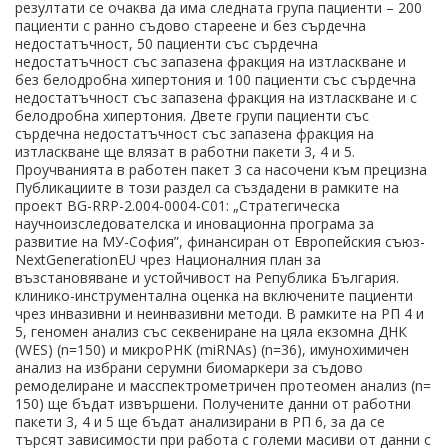
резултати се очаква да има следната група пациенти – 200
пациенти с ранно съдово стареене и без сърдечна
недостатъчност, 50 пациенти със сърдечна
недостатъчност със запазена фракция на изтласкване и
без белодробна хипертония и 100 пациенти със сърдечна
недостатъчност със запазена фракция на изтласкване и с
белодробна хипертония. Двете групи пациенти със
сърдечна недостатъчност със запазена фракция на
изтласкване ще влязат в работни пакети 3, 4 и 5.
Проучванията в работен пакет 3 са насочени към прецизна
Публикациите в този раздел са създадени в рамките на
проект BG-RRP-2.004-0004-C01: „Стратегическа
научноизследователска и иновационна програма за
развитие на МУ-София”, финансиран от Европейския съюз-
NextGenerationEU чрез Националния план за
възстановяване и устойчивост на Република България.
клинико-инструментална оценка на включените пациенти
чрез инвазивни и неинвазивни методи. В рамките на РП 4 и
5, геномен анализ със секвениране на цяла екзомна ДНК
(WES) (n=150) и микроРНК (miRNAs) (n=36), имунохимичен
анализ на избрани серумни биомаркери за съдово
ремоделиране и масспектрометричен протеомен анализ (n=
150) ще бъдат извършени. Получените данни от работни
пакети 3, 4 и 5 ще бъдат анализирани в РП 6, за да се
търсят зависимости при работа с големи масиви от данни с