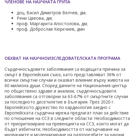
ЧЛЕНОВЕ НА НАУЧНАТА ГРУПА
доц. Васил Димитров Велчев, дм;
Рени Цвеова, дм;
проф. Маргарита Апостолова, дм;
проф. Доброслав Кюркчиев, дмн
ОБХВАТ НА НАУЧНОИЗСЛЕДОВАТЕЛСКАТА ПРОГРАМА
Сърдечносъдовите заболявания са водещата причина за
смърт в Европейския съюз, като представляват 36% от
всички смъртни случаи и оказват влияние върху живота на
60 милиона души. Според данните на Националния център
по обществено здраве и анализи, сърдечносъдовите
заболявания са отговорни за 63-67% от смъртните случаи
за последното десетилетие в България. През 2020 г.
Европейското дружество по кардиология заедно с
Европейската сърдечна мрежа предлагат план за действие
по отношение на ССЗ в следните области: Необходимостта
от приоритизиране на превенцията на ССЗ, които могат да
бъдат избегнати; Необходимостта от насърчаване на
иновациите и модернизиране на разпоредбите за научни