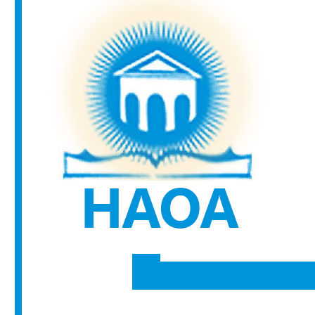
Медицински факултет
Факултет по дентална медицина
Фармацевтичен факултет
Факултет по обществено здраве
Филиал „Проф. д-р Ив. Митев” –
Враца
Медицински колеж – София
Научно-изследователски институт