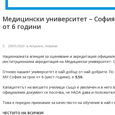
Медицински университет – София 
от 6 години
29/01/2020
в
Актуално
,
Новини
Националната агенция за оценяване и акредитация официалн
институционална акредитация на Медицински университет- 
Отново нашият университет е най-добър от най-добрите. По
МУ-София за срок от 6 (шест години), е
9,56.
Капацитетът на висшето училище също е увеличен и в него в
официалния документ се посочва, че НАОА дава и положителн
Това е поредно признание за качеството на обучение в най-
ЧЕСТИТО НА ВСИЧКИ!