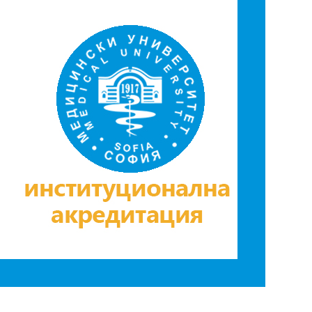
ДЕОС
СОССБОС
Развойно-
техническа
база
Почивна
база-Китен