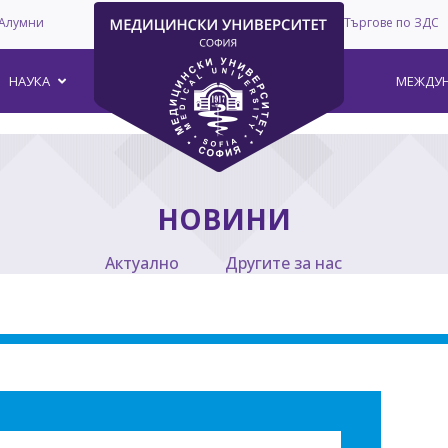
Алумни
Търгове по ЗДС
–
НАУКА
МЕЖДУН
НОВИНИ
Актуално
Другите за нас