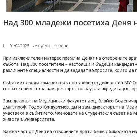
Над 300 младежи посетиха Деня 
01/04/2025
в
Актуално
,
Новини
При изключителен интерес премина Денят на отворените вра
събота. Над 300 посетители – настоящи и бъдещи кандидат-с
различните специалности и да зададат въпросите, които да г
Събитието води зам.-ректорът по учебната дейност на МУ-Со
гостите приветства зам.-ректорът по наука и акредитация, п
Зам.-деканът на Медицински факултет доц. Влайко Воденичар
дмн“, проф. Тодор Кундуржиев, дм и зам.-директорът на Ме
участваха в събитието. Членовете на Студентския съвет на 
живота в Университета.
Важна част от Деня на отворените врати беше обиколката из