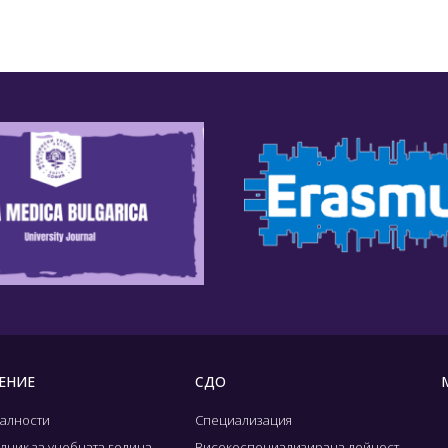
ЕНИЕ
СДО
алности
Специализация
лник за учебната година
Високоспециализирана дейност