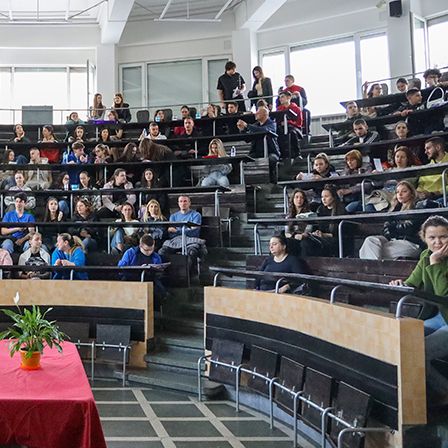
ДЕОС
СОССБОС
Развойно-
техническа
база
Почивна
база-Китен