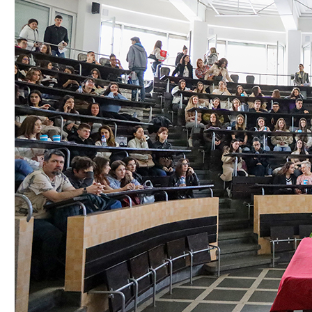
Медицински факултет
Факултет по дентална медицина
Фармацевтичен факултет
Факултет по обществено здраве
Филиал „Проф. д-р Ив. Митев” –
Враца
Медицински колеж – София
Научно-изследователски институт