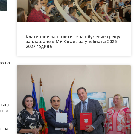
Класиране на приетите за обучение срещу
заплащане в МУ-София за учебната 2026-
2027 година
то на
 също
то и
с на