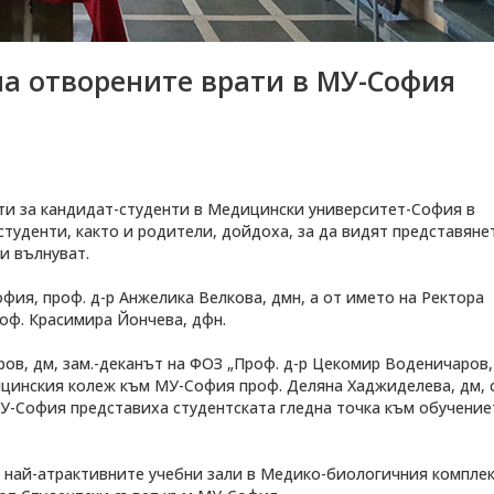
на отворените врати в МУ-София
ти за кандидат-студенти в Медицински университет-София в
туденти, както и родители, дойдоха, за да видят представяне
и вълнуват.
фия, проф. д-р Анжелика Велкова, дмн, а от името на Ректора
роф. Красимира Йончева, дфн.
ов, дм, зам.-деканът на ФОЗ „Проф. д-р Цекомир Воденичаров,
дицинския колеж към МУ-София проф. Деляна Хаджиделева, дм,
МУ-София представиха студентската гледна точка към обучение
 най-атрактивните учебни зали в Медико-биологичния комплек