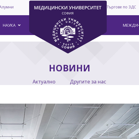
Алумни
Търгове по ЗДС
–
НАУКА
МЕЖДУН
НОВИНИ
Актуално
Другите за нас