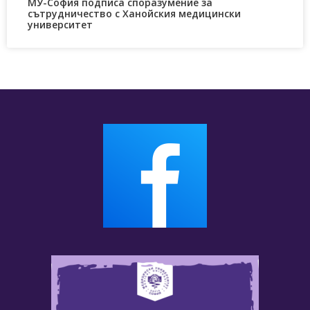
МУ-София подписа споразумение за
сътрудничество с Ханойския медицински
университет