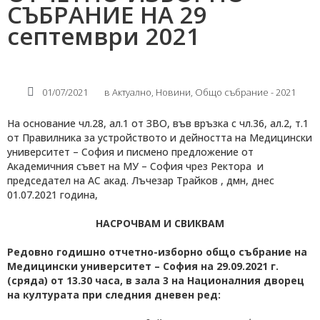
СЪБРАНИЕ НА 29
септември 2021
01/07/2021
в
Актуално
,
Новини
,
Общо събрание - 2021
На основание чл.28, ал.1 от ЗВО, във връзка с чл.36, ал.2, т.1
от Правилника за устройството и дейността на Медицински
университет – София и писмено предложение от
Академичния съвет на МУ – София чрез Ректора и
председател на АС акад. Лъчезар Трайков , дмн, днес
01.07.2021 година,
НАСРОЧВАМ И СВИКВАМ
Редовно
годишно
отчетно-изборно
общо
събрание на
Медицински университет – София на 2
9
.0
9
.202
1
г.
(
сряда
) от 13.
3
0 часа,
в зала 3 на Националния дворец
на културата
при следния дневен ред: