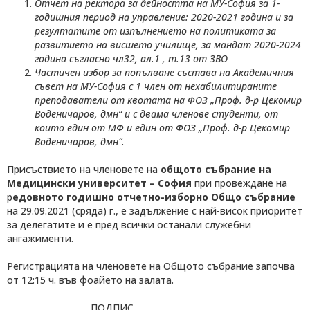
Отчет на ректора за дейността на МУ-София за 1-
годишния период на управление: 2020-2021 година и за
резултатите от изпълнението на политиката за
развитието на висшето училище, за мандат 2020-2024
година съгласно чл32, ал.1 , т.13 от ЗВО
Частичен избор за попълване състава на Академичния
съвет на МУ-София с 1 член от нехабилитираните
преподаватели от квотата на ФОЗ „Проф. д-р Цекомир
Воденичаров, дмн“ и с двама членове студенти, от
които един от МФ и един от ФОЗ „Проф. д-р Цекомир
Воденичаров, дмн“.
Присъствието на членовете на
общото
събрание на
Медицински университет – София
при провеждане на
р
едовно
то
годишно
отчетно-изборно
Общо
събрание
на 29.09.2021 (сряда) г., е задължение с най-висок приоритет
за делегатите и е пред всички останали служебни
ангажименти.
Регистрацията на членовете на Общото събрание започва
от 12:15 ч. във фоайето на залата.
……………………………ПОДПИС