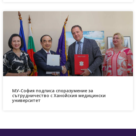
МУ-София подписа споразумение за
сътрудничество с Ханойския медицински
университет