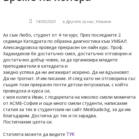
14/05/2020
в
Другите за нас
,
Новини
Аз съм Любо, студент от 4-ти курс. През последните 2
седмици Катедрата по образна диагностика към УМБАЛ
Александровска проведе прекрасен он-лайн курс. Проф.
Хаджидеков бе достатъчно смел, достатъчно отговорен и
достатъчно добър човек, за да организира младите
преподаватели в катедрата и
заедно успяха да ни ангажират искрено. Да ни вдъхновят.
Да ни трогнат. И им писахме. И след като ни отговориха със
същия този прекрасен почти детски ентусиазъм, с който
проведоха и курса си,
с моя колега Иван, с подкрепата на няколко смели момичета
от АСМБ-София и още много смели студенти, написахме
статия за тях в студентския ни сайт MedGuide.bg, за да им
благодарим. Достигна до тях и ги зарадва.
Постигнахме целта си.
Статията можете да видите
ТУК