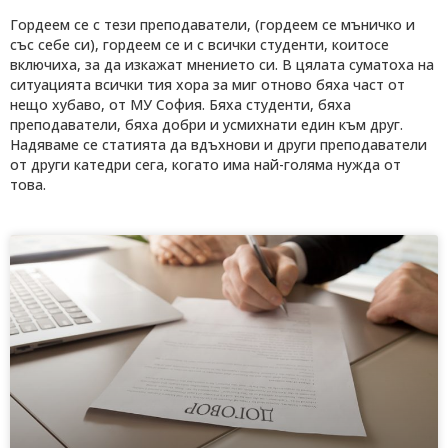
Гордеем се с тези преподаватели, (гордеем се мъничко и
със себе си), гордеем се и с всички студенти, коитосе
включиха, за да изкажат мнението си. В цялата суматоха на
ситуацията всички тия хора за миг отново бяха част от
нещо хубаво, от МУ София. Бяха студенти, бяха
преподаватели, бяха добри и усмихнати един към друг.
Надяваме се статията да вдъхнови и други преподаватели
от други катедри сега, когато има най-голяма нужда от
това.