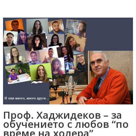
Проф. Хаджидеков – за
обучението с любов “по
време на холера”