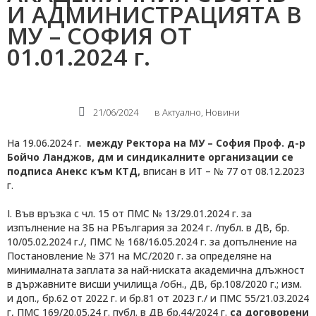
И АДМИНИСТРАЦИЯТА В
МУ – СОФИЯ ОТ
01.01.2024 г.
21/06/2024
в
Актуално
,
Новини
На 19.06.2024 г.
между Ректора на МУ – София Проф. д-р
Бойчо Ланджов, дм и синдикалните организации
се
подписа Анекс към КТД,
вписан в ИТ – № 77 от 08.12.2023
г.
I. Във връзка с чл. 15 от ПМС № 13/29.01.2024 г. за
изпълнение на ЗБ на РБългария за 2024 г. /публ. в ДВ, бр.
10/05.02.2024 г./, ПМС № 168/16.05.2024 г. за допълнение на
Постановление № 371 на МС/2020 г. за определяне на
минималната заплата за най-ниската академична длъжност
в държавните висши училища /обн., ДВ, бр.108/2020 г.; изм.
и доп., бр.62 от 2022 г. и бр.81 от 2023 г./ и ПМС 55/21.03.2024
г, ПМС 169/20.05.24 г. публ. в ДВ бр.44/2024 г.
са договорени