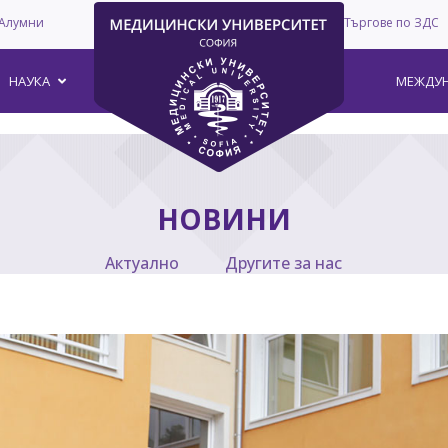
Алумни
Търгове по ЗДС
–
НАУКА
МЕЖДУН
НОВИНИ
Актуално
Другите за нас