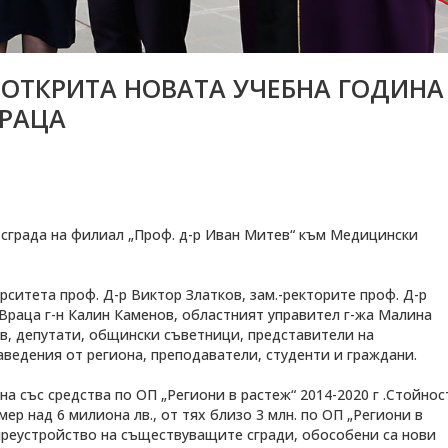
 ОТКРИТА НОВАТА УЧЕБНА ГОДИНА
ВРАЦА
 сграда на филиал „Проф. д-р Иван Митев“ към Медицински
ситета проф. Д-р Виктор Златков, зам.-ректорите проф. Д-р
Враца г-н Калин Каменов, областният управител г-жа Малина
в, депутати, общински съветници, представители на
аведения от региона, преподаватели, студенти и граждани.
а със средства по ОП „Региони в растеж“ 2014-2020 г .Стойнос
р над 6 милиона лв., от тях близо 3 млн. по ОП „Региони в
 преустройство на съществуващите сгради, обособени са нови