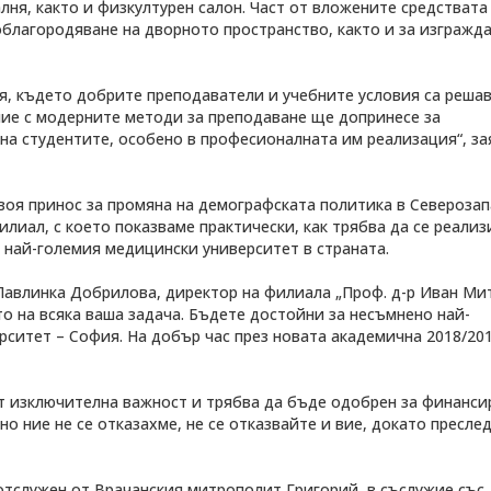
лня, както и физкултурен салон. Част от вложените средствата 
облагородяване на дворното пространство, както и за изгражд
ия, където добрите преподаватели и учебните условия са реша
ание с модерните методи за преподаване ще допринесе за
на студентите, особено в професионалната им реализация“, за
воя принос за промяна на демографската политика в Североза
илиал, с което показваме практически, как трябва да се реализ
 най-големия медицински университет в страната.
Павлинка Добрилова, директор на филиала „Проф. д-р Иван Мит
о на всяка ваша задача. Бъдете достойни за несъмнено най-
ситет – София. На добър час през новата академична 2018/20
от изключителна важност и трябва да бъде одобрен за финанси
о ние не се отказахме, не се отказвайте и вие, докато пресле
отслужен от Врачанския митрополит Григорий, в съслужие със