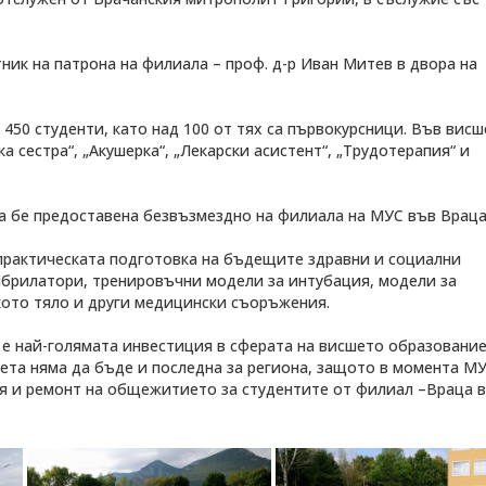
ник на патрона на филиала – проф. д-р Иван Митев в двора на
450 студенти, като над 100 от тях са първокурсници. Във вис
 сестра“, „Акушерка“, „Лекарски асистент“, „Трудотерапия“ и
а бе предоставена безвъзмездно на филиала на МУС във Враца
 практическата подготовка на бъдещите здравни и социални
ибрилатори, тренировъчни модели за интубация, модели за
шкото тяло и други медицински съоръжения.
 е най-голямата инвестиция в сферата на висшето образовани
тета няма да бъде и последна за региона, защото в момента МУ
ия и ремонт на общежитието за студентите от филиал –Враца в