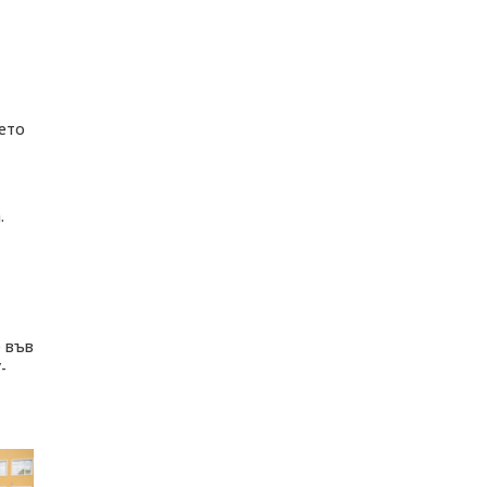
шето
.
е във
-