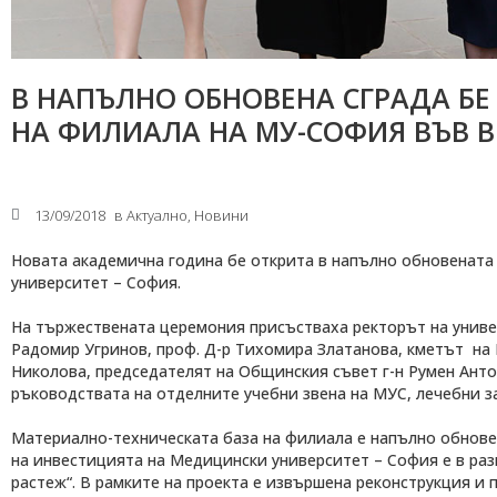
В НАПЪЛНО ОБНОВЕНА СГРАДА БЕ
НА ФИЛИАЛА НА МУ-СОФИЯ ВЪВ 
13/09/2018
в
Актуално
,
Новини
Новата академична година бе открита в напълно обновената
университет – София.
На тържествената церемония присъстваха ректорът на универ
Радомир Угринов, проф. Д-р Тихомира Златанова, кметът на 
Николова, председателят на Общинския съвет г-н Румен Анто
ръководствата на отделните учебни звена на МУС, лечебни з
Материално-техническата база на филиала е напълно обновен
на инвестицията на Медицински университет – София е в разме
растеж“. В рамките на проекта е извършена реконструкция и