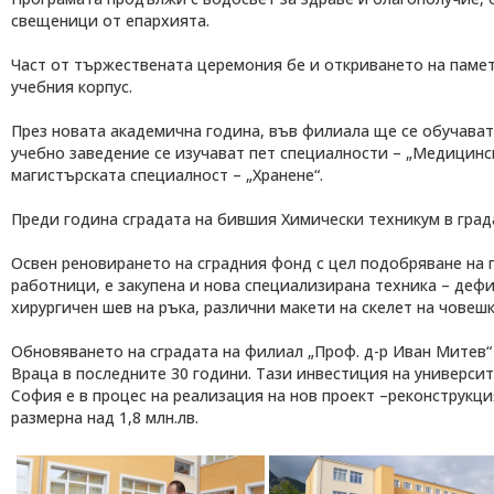
свещеници от епархията.
Част от тържествената церемония бе и откриването на памет
учебния корпус.
През новата академична година, във филиала ще се обучават 
учебно заведение се изучават пет специалности – „Медицинска
магистърската специалност – „Хранене“.
Преди година сградата на бившия Химически техникум в град
Освен реновирането на сградния фонд с цел подобряване на
работници, е закупена и нова специализирана техника – деф
хирургичен шев на ръка, различни макети на скелет на чове
Обновяването на сградата на филиал „Проф. д-р Иван Митев“
Враца в последните 30 години. Тази инвестиция на универси
София е в процес на реализация на нов проект –реконструкц
размерна над 1,8 млн.лв.