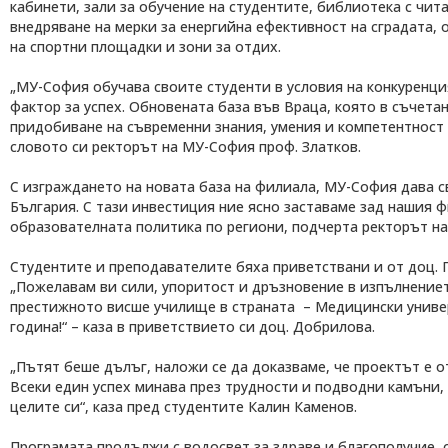
кабинети, зали за обучение на студентите, библиотека с чита
внедряване на мерки за енергийна ефективност на сградата, 
на спортни площадки и зони за отдих.
„МУ-София обучава своите студенти в условия на конкуренц
фактор за успех. Обновената база във Враца, която в съчет
придобиване на съвременни знания, умения и компетентност 
словото си ректорът на МУ-София проф. Златков.
С изграждането на новата база на филиала, МУ-София дава с
България. С тази инвестиция ние ясно заставаме зад нашия ф
образователната политика по региони, подчерта ректорът на
Студентите и преподавателите бяха приветствани и от доц. 
„Пожелавам ви сили, упоритост и дръзновение в изпълнениет
престижното висше училище в страната – Медицински универ
година!“ – каза в приветствието си доц. Добрилова.
„Пътят беше дълъг, наложи се да доказваме, че проектът е 
Всеки един успех минава през трудности и подводни камъни, н
целите си“, каза пред студентите Калин Каменов.
Програмата продължи с водосвет за здраве и благополучие, 