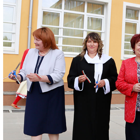
Медицински факултет
Факултет по дентална медицина
Фармацевтичен факултет
Факултет по обществено здраве
Филиал „Проф. д-р Ив. Митев” –
Враца
Медицински колеж – София
Научно-изследователски институт