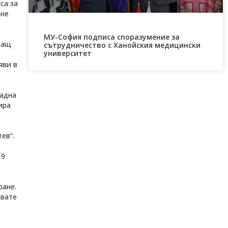
са за
ане
МУ-София подписа споразумение за
ващ
сътрудничество с Ханойския медицински
университет
яви в
падна
ира
ев“.
19
ране.
двате