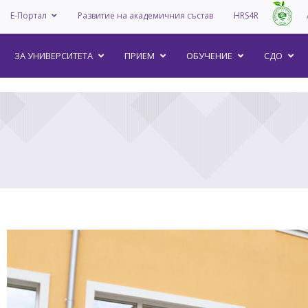
Е-Портал
Развитие на академичния състав
HRS4R
–
ЗА УНИВEРСИТЕТА
ПРИЕМ
ОБУЧЕНИЕ
СДО