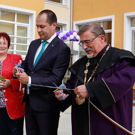
ДЕОС
СОССБОС
Развойно-
техническа
база
Почивна
база-Китен