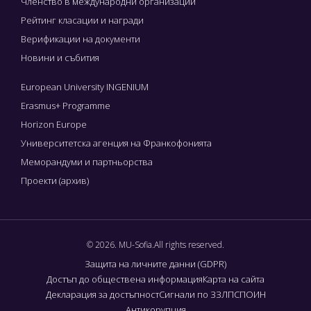
Членство в международни организации
Рейтинг класации и награди
Верификации на документи
Новини и събития
European University INGENIUM
Erasmus+ Programme
Horizon Europe
Университетска агенция на Франкофонията
Меморандуми и партньорства
Проекти (архив)
© 2026. MU-Sofia.All rights reserved.
Защита на личните данни (GDPR)
Достъп до обществена информация
Карта на сайта
Декларация за достъпност
Сигнали по ЗЗЛПСПОИН
Антикорупция