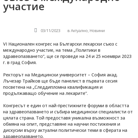
участие
03/11/2023
в
Актуално
,
Новини
VI Национален конгрес на Български лекарски съюз с
международно участие, на тема „Политики в
здравеопазването“, ще се проведе на 24 и 25 ноември 2023
г. в град София.
Ректорът на Медицински университет – София акад.
Лъчезар Трайков ще бъде панелист в първата сесия
посветена на „Следдипломна квалификация и
продължаващо обучение на лекарите“.
Конгресът е един от най-престижните форуми в областта
на здравеопазването и събира медицински специалисти от
цялата страна. Той предоставя уникална възможност за
обмяна на опит, представяне на научни постижения и
дискусии върху актуални политически теми в сферата на
здравеопазването.